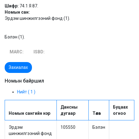
Шифр:
74.1 Я 87.
Номын сан:
Эрдэм шинжилгээний фонд (1).
Бэлэн (1).
MARC:
ISBD:
Захиалах
Номын байршил
Нийт ( 1 )
Дансны
Буцаах
Номын сангийн нэр
дугаар
Төлөв
огноо
Эрдэм
105550
Бэлэн
шинжилгээний фонд