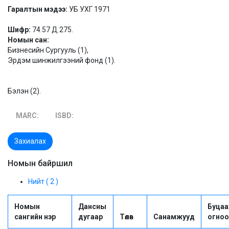
Гаралтын мэдээ:
УБ УХГ 1971
Шифр:
74.57 Д 275.
Номын сан:
Бизнесийн Сургууль (1),
Эрдэм шинжилгээний фонд (1).
Бэлэн (2).
MARC:
ISBD:
Захиалах
Номын байршил
Нийт ( 2 )
Номын
Дансны
Буцаа
сангийн нэр
дугаар
Төлөв
Санамжууд
огноо