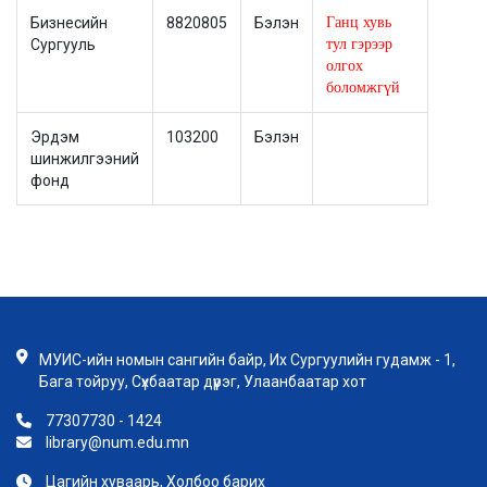
Бизнесийн
8820805
Бэлэн
Ганц хувь
Сургууль
тул гэрээр
олгох
боломжгүй
Эрдэм
103200
Бэлэн
шинжилгээний
фонд
МУИС-ийн номын сангийн байр, Их Сургуулийн гудамж - 1,
Бага тойруу, Сүхбаатар дүүрэг, Улаанбаатар хот
77307730 - 1424
library@num.edu.mn
Цагийн хуваарь, Холбоо барих