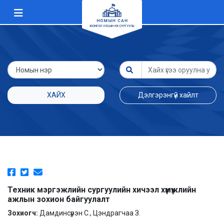
ХАЙХ
Дэлгэрэнгүй хайлт
Техник мэргэжлийн сургуулийн хичээл хүмүүжлийн
ажлын зохион байгуулалт
Зохиогч:
Дамдинсүрэн С., Цэндрагчаа З.