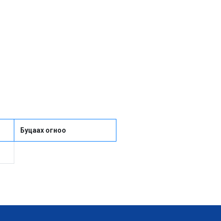
Буцаах огноо