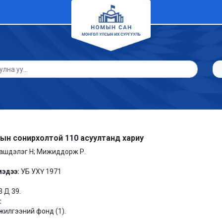
рын сонирхолтой 110 асуултанд хариу
ашдэлэг Н; Мижиддорж Р.
мэдээ:
УБ УХҮ 1971
3 Д 39.
:
илгээний фонд (1).