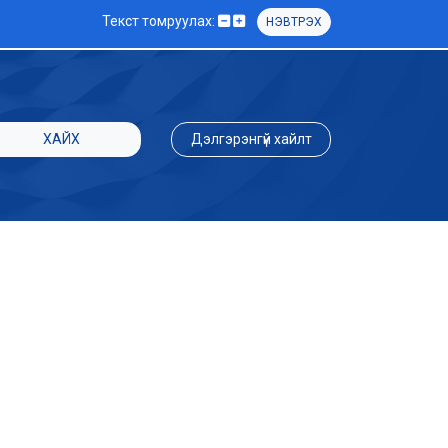
Текст томруулах:
НЭВТРЭХ
ХАЙХ
Дэлгэрэнгүй хайлт