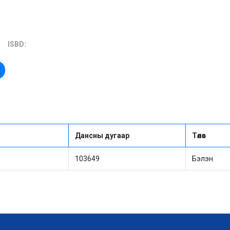
ISBD:
Дансны дугаар
Төлөв
103649
Бэлэн