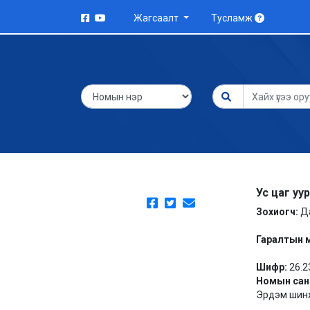
Жагсаалт
Тусламж
Ус цаг уу
Зохиогч:
Д
Гаралтын 
Шифр:
26.2
Номын сан
Эрдэм шинж