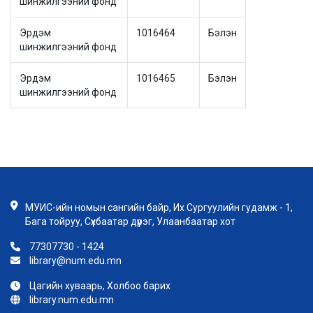
шинжилгээний фонд
Эрдэм
1016464
Бэлэн
шинжилгээний фонд
Эрдэм
1016465
Бэлэн
шинжилгээний фонд
МУИС-ийн номын сангийн байр, Их Сургуулийн гудамж - 1,
Бага тойруу, Сүхбаатар дүүрэг, Улаанбаатар хот
77307730 - 1424
library@num.edu.mn
Цагийн хуваарь, Холбоо барих
library.num.edu.mn