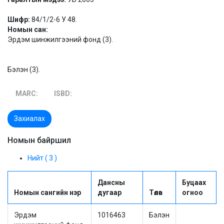
Шифр:
84/1/2-6 У 48.
Номын сан:
Эрдэм шинжилгээний фонд (3).
Бэлэн (3).
MARC:
ISBD:
Захиалах
Номын байршил
Нийт ( 3 )
Дансны
Буцаах
Номын сангийн нэр
дугаар
Төлөв
огноо
Эрдэм
1016463
Бэлэн