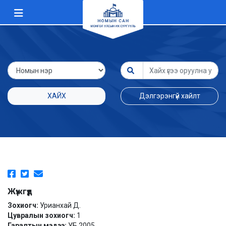
ХАЙХ
Дэлгэрэнгүй хайлт
Жүжгүүд
Зохиогч:
Урианхай Д.
Цувралын зохиогч:
1
Гаралтын мэдээ:
УБ 2005