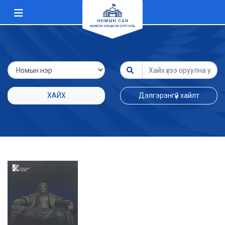
ХАЙХ
Дэлгэрэнгүй хайлт