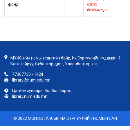
фонд
олгох
боломжгүй
МУИС-ийн номын сангийн байр, Их Сургуулийн гудамж - 1,
Бага тойруу, Сүхбаатар дүүрэг, Улаанбаатар хот
77307730 - 1424
library@num.edu.mn
Цагийн хуваарь, Холбоо барих
library.num.edu.mn
© 2022 МОНГОЛ УЛСЫН ИХ СУРГУУЛИЙН НОМЫН САН