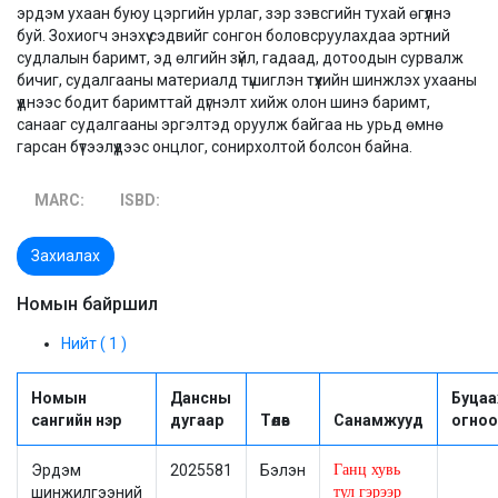
эрдэм ухаан буюу цэргийн урлаг, зэр зэвсгийн тухай өгүүлнэ
буй. Зохиогч энэхүү сэдвийг сонгон боловсруулахдаа эртний
судлалын баримт, эд өлгийн зүйл, гадаад, дотоодын сурвалж
бичиг, судалгааны материалд түшиглэн түүхийн шинжлэх ухааны
үүднээс бодит баримттай дүгнэлт хийж олон шинэ баримт,
санааг судалгааны эргэлтэд оруулж байгаа нь урьд өмнө
гарсан бүтээлүүдээс онцлог, сонирхолтой болсон байна.
MARC:
ISBD:
Захиалах
Номын байршил
Нийт ( 1 )
Номын
Дансны
Буцаа
сангийн нэр
дугаар
Төлөв
Санамжууд
огноо
Эрдэм
2025581
Бэлэн
Ганц хувь
шинжилгээний
тул гэрээр