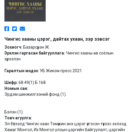
Чингис хааны цэрэг, дайтах ухаан, зэр зэвсэг
Зохиогч:
Базарсүрэн Ж.
Эрхлэн гаргасан байгууллага:
Чингис хааны өв соёлын
хүрээлэн
Гаралтын мэдээ:
УБ Жиком пресс 2021
Шифр:
68.49(1) Б 168.
Номын сан:
Эрдэм шинжилгээний фонд (1).
Бэлэн (1).
Товч агуулга:
Эл бүтээлд Чингис хаан Тэмүжин анх цэрэг үүсгэсэн түүхээс эхлээд
Хамаг Монгол, Их Монгол улсын цэргийн байгуулалт, цэргийн