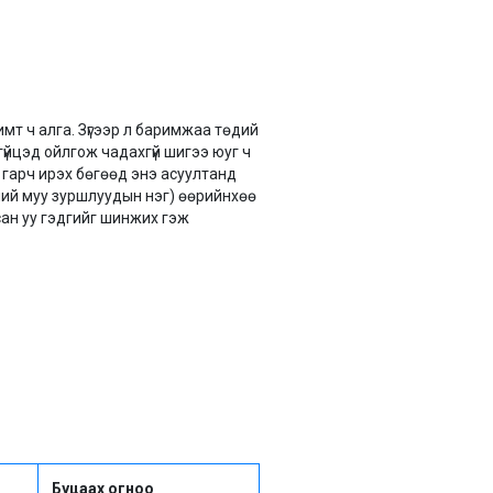
мт ч алга. Зүгээр л баримжаа төдий
гүйцэд ойлгож чадахгүй шигээ юуг ч
й гарч ирэх бөгөөд энэ асуултанд
дний муу зуршлуудын нэг) өөрийнхөө
сан уу гэдгийг шинжих гэж
Буцаах огноо