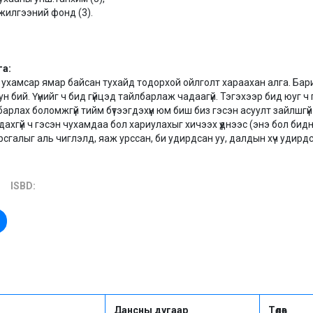
илгээний фонд (3).
га:
 ухамсар ямар байсан тухайд тодорхой ойлголт хараахан алга. Бари
н бий. Үүнийг ч бид гүйцэд тайлбарлаж чадаагүй. Тэгэхээр бид юуг ч 
барлах боломжгүй тийм бүтээгдэхүүн юм биш биз гэсэн асуулт зайлшгү
ахгүй ч гэсэн чухамдаа бол хариулахыг хичээх үүднээс (энэ бол би
сгалыг аль чиглэлд, яаж урссан, би удирдсан уу, далдын хүч удирд
ISBD:
Дансны дугаар
Төлөв