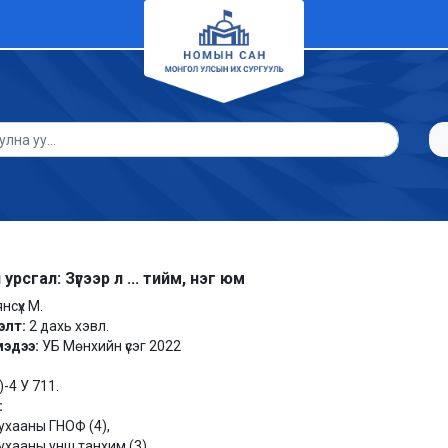
рсгал: Зүгээр л ... тийм, нэг юм
нсүх М.
элт:
2 дахь хэвл.
мэдээ:
УБ Мөнхийн үсэг 2022
)-4 У 711.
:
н ухааны ГНОФ (4),
н ухааны унш.танхим (3),