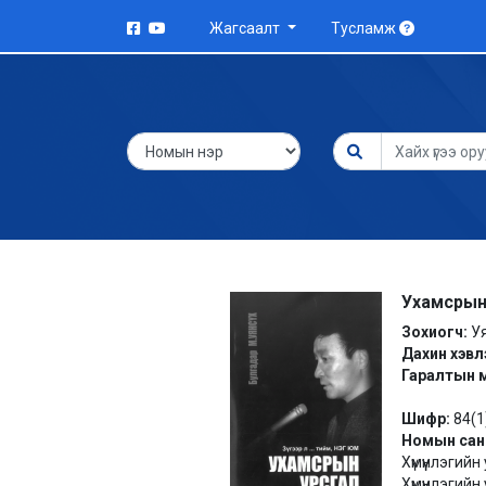
Жагсаалт
Тусламж
Ухамсрын у
Зохиогч:
Уя
Дахин хэвл
Гаралтын 
Шифр:
84(1
Номын сан
Хүмүүнлэгий
Хүмүүнлэгий