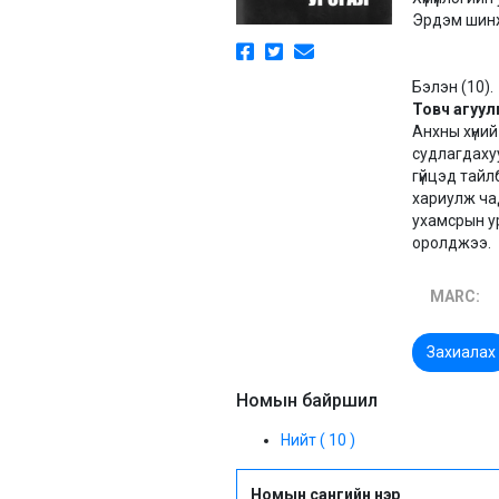
Эрдэм шинж
Бэлэн (10).
Товч агуул
Анхны хүний
судлагдахуу
гүйцэд тайл
хариулж чад
ухамсрын ур
оролджээ.
MARC:
Захиалах
Номын байршил
Нийт ( 10 )
Номын сангийн нэр