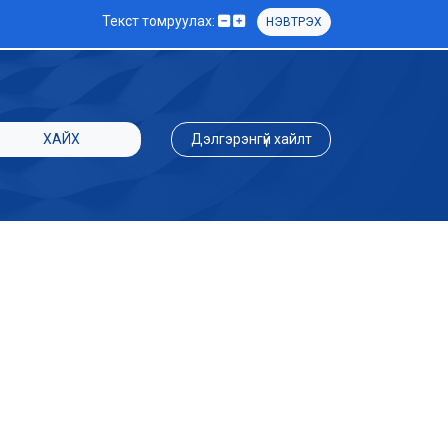
Текст томруулах:
НЭВТРЭХ
ХАЙХ
Дэлгэрэнгүй хайлт