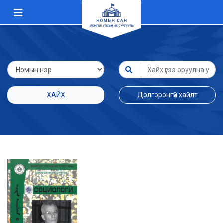
ХАЙХ
Дэлгэрэнгүй хайлт