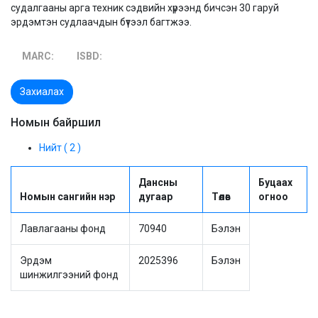
судалгааны арга техник сэдвийн хүрээнд бичсэн 30 гаруй
эрдэмтэн судлаачдын бүтээл багтжээ.
MARC:
ISBD:
Захиалах
Номын байршил
Нийт ( 2 )
Дансны
Буцаах
Номын сангийн нэр
дугаар
Төлөв
огноо
Лавлагааны фонд
70940
Бэлэн
Эрдэм
2025396
Бэлэн
шинжилгээний фонд