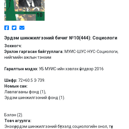
Эрдэм шинжилгээний бичиг №10(444): Социологи
Зохиогч:
Эрхлэн гаргасан байгууллага:
МУИС-ШУС-НУС-Социологи,
нийгмийн ажлын тэнхим
Гаралтын мэдээ:
УБ МУИС-ийн хэвлэх үйлдвэр 2016
Шифр:
72+60.5 Э 739.
Номын сан:
Лавлагааны фонд (1),
Эрдэм шинжилгээний фонд (1).
Бэлэн (2).
Товч агуулга:
Энэхүү эрдэм шинжилгээний бүтээлд социологийн онол, түүх