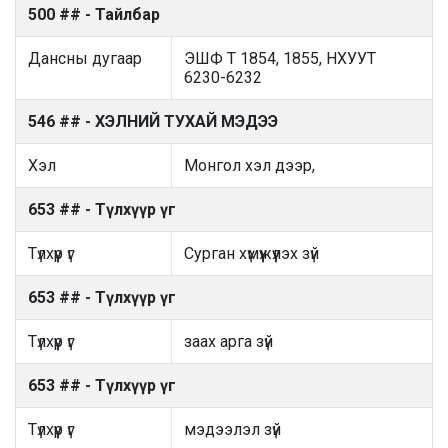
500 ## - Тайлбар
Дансны дугаар
ЭШФ Т 1854, 1855, НХУУТ
6230-6232
546 ## - ХЭЛНИЙ ТУХАЙ МЭДЭЭ
Хэл
Монгол хэл дээр,
653 ## - Түлхүүр үг
Түлхүүр үг
Сурган хүмүүжүүлэх зүй
653 ## - Түлхүүр үг
Түлхүүр үг
заах арга зүй
653 ## - Түлхүүр үг
Түлхүүр үг
мэдээлэл зүй