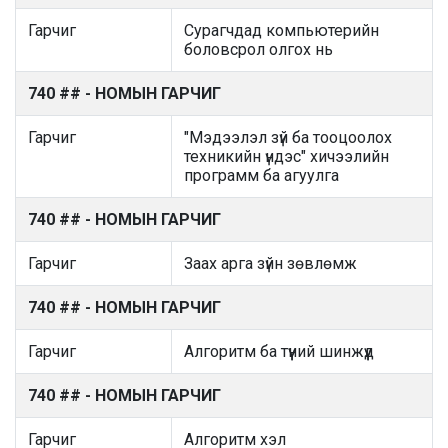
Гарчиг
Сурагчдад компьютерийн
боловсрол олгох нь
740 ## - НОМЫН ГАРЧИГ
Гарчиг
"Мэдээлэл зүй ба тооцоолох
техникийн үндэс" хичээлийн
программ ба агуулга
740 ## - НОМЫН ГАРЧИГ
Гарчиг
Заах арга зүйн зөвлөмж
740 ## - НОМЫН ГАРЧИГ
Гарчиг
Алгоритм ба түүний шинжүүд
740 ## - НОМЫН ГАРЧИГ
Гарчиг
Алгоритм хэл