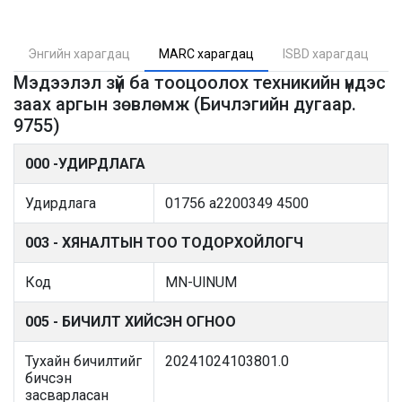
Энгийн харагдац
MARC харагдац
ISBD харагдац
Мэдээлэл зүй ба тооцоолох техникийн үндэс
заах аргын зөвлөмж (Бичлэгийн дугаар.
9755)
000 -УДИРДЛАГА
Удирдлага
01756 a2200349 4500
003 - ХЯНАЛТЫН ТОО ТОДОРХОЙЛОГЧ
Код
MN-UlNUM
005 - БИЧИЛТ ХИЙСЭН ОГНОО
Тухайн бичилтийг
20241024103801.0
бичсэн
засварласан