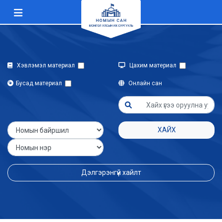
Хэвлэмэл материал
Цахим материал
Бусад материал
Онлайн сан
ХАЙХ
Дэлгэрэнгүй хайлт