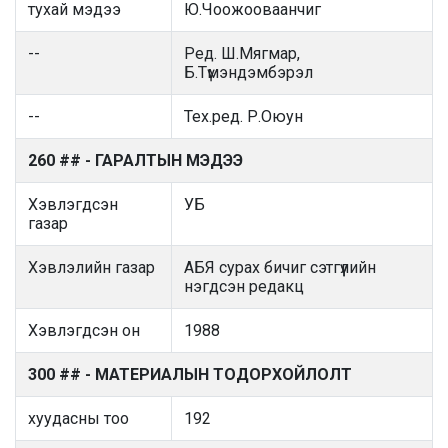
тухай мэдээ
Ю.Чоожооваанчиг
--
Ред. Ш.Мягмар,
Б.Түмэндэмбэрэл
--
Тех.ред. Р.Оюун
260 ## - ГАРАЛТЫН МЭДЭЭ
Хэвлэгдсэн
УБ
газар
Хэвлэлийн газар
АБЯ сурах бичиг сэтгүүлийн
нэгдсэн редакц
Хэвлэгдсэн он
1988
300 ## - МАТЕРИАЛЫН ТОДОРХОЙЛОЛТ
хуудасны тоо
192