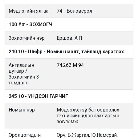
Мэдлэгийн ялгаа
74 - Боловсрол
100 ## - ЗОХИОГЧ
Зохиогчийн нэр
Ершов. А.П
240 10 - Шифр - Номын наалт, тайланд хэрэглэх
Ангилалын
74.262 М 94
дугаар /
Зохиогчийн 3
тэмдэгт
245 10 - ҮНДСЭН ГАРЧИГ
Номын нэр
Мэдээлэл зүй ба тооцоолох
техникийн үндэс заах аргын
зөвлөмж
Оролцогчдын
Орч. Б.Жаргал, Ю.Намсрай,