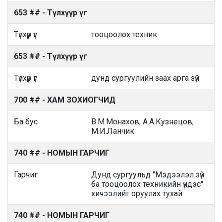
653 ## - Түлхүүр үг
Түлхүүр үг
тооцоолох техник
653 ## - Түлхүүр үг
Түлхүүр үг
дунд сургуулийн заах арга зүй
700 ## - ХАМ ЗОХИОГЧИД
Ба бус
В.М.Монахов, А.А.Кузнецов,
М.И.Ланчик
740 ## - НОМЫН ГАРЧИГ
Гарчиг
Дунд сургуульд "Мэдээлэл зүй
ба тооцоолох техникийн үндэс"
хичээлийг оруулах тухай
740 ## - НОМЫН ГАРЧИГ