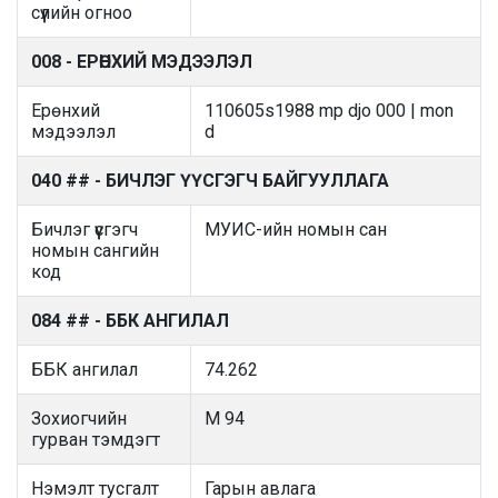
сүүлийн огноо
008 - ЕРӨНХИЙ МЭДЭЭЛЭЛ
Ерөнхий
110605s1988 mp djo 000 | mon
мэдээлэл
d
040 ## - БИЧЛЭГ ҮҮСГЭГЧ БАЙГУУЛЛАГА
Бичлэг үүсгэгч
МУИС-ийн номын сан
номын сангийн
код
084 ## - ББК АНГИЛАЛ
ББК ангилал
74.262
Зохиогчийн
М 94
гурван тэмдэгт
Нэмэлт тусгалт
Гарын авлага