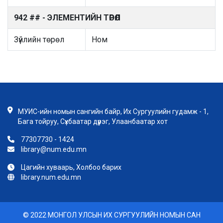
942 ## - ЭЛЕМЕНТИЙН ТӨРӨЛ
Зүйлийн төрөл
Ном
МУИС-ийн номын сангийн байр, Их Сургуулийн гудамж - 1,
Бага тойруу, Сүхбаатар дүүрэг, Улаанбаатар хот
77307730 - 1424
library@num.edu.mn
Цагийн хуваарь, Холбоо барих
library.num.edu.mn
© 2022 МОНГОЛ УЛСЫН ИХ СУРГУУЛИЙН НОМЫН САН