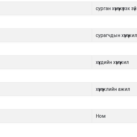
сурган хүмүүжүүлэх зүй
сурагчдын хүмүүжил
хүүхдийн хүмүүжил
хүмүүжлийн ажил
Ном