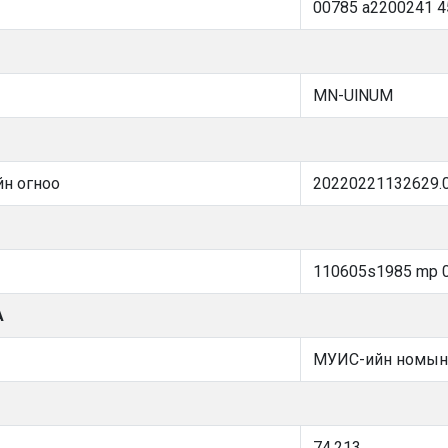
00785 a2200241 4
MN-UlNUM
йн огноо
20220221132629.
110605s1985 mp 0
А
МУИС-ийн номын
74.213