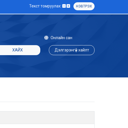
Текст томруулах:
НЭВТРЭХ
Онлайн сан
ХАЙХ
Дэлгэрэнгүй хайлт