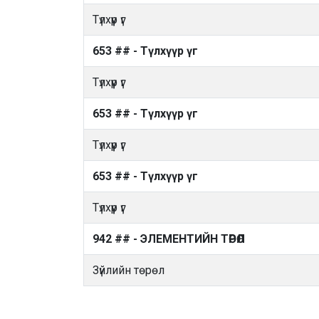
Түлхүүр үг
653 ## - Түлхүүр үг
Түлхүүр үг
653 ## - Түлхүүр үг
Түлхүүр үг
653 ## - Түлхүүр үг
Түлхүүр үг
942 ## - ЭЛЕМЕНТИЙН ТӨРӨЛ
Зүйлийн төрөл