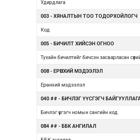
Удирдлага
003 - ХЯНАЛТЫН ТОО ТОДОРХОЙЛОГЧ
Код
005 - БИЧИЛТ ХИЙСЭН ОГНОО
Тухайн бичилтийг бичсэн засварласан сүүли
008 - ЕРӨНХИЙ МЭДЭЭЛЭЛ
Ерөнхий мэдээлэл
040 ## - БИЧЛЭГ ҮҮСГЭГЧ БАЙГУУЛЛАГ
Бичлэг үүсгэгч номын сангийн код
084 ## - ББК АНГИЛАЛ
ББК ангилал