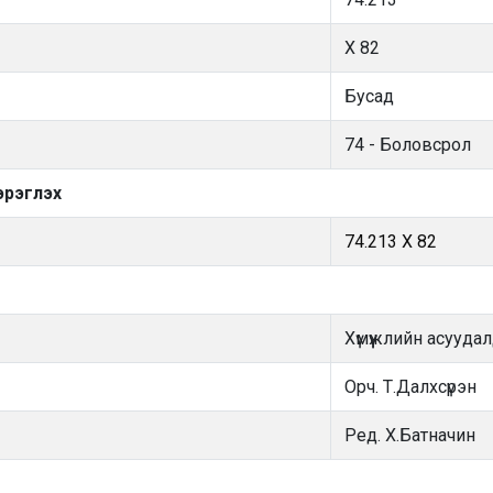
Х 82
Бусад
74 - Боловсрол
эрэглэх
74.213 Х 82
Хүмүүжлийн асууда
Орч. Т.Далхсүрэн
Ред. Х.Батначин