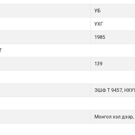
УБ
УХГ
1985
Т
139
ЭШФ Т 9457, НХУУ
Монгол хэл дээр,