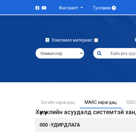
Жагсаалт
Тусламж
Хэвлэмэл материал
Энгийн харагдац
MARC харагдац
ISBD
Хүмүүжлийн асуудалд системтэй хан
000 -УДИРДЛАГА