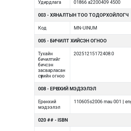
Удирдлага
01866 a2200409 4500
003 - ХЯНАЛТЫН ТОО ТОДОРХОЙЛОГЧ
Код
MN-UlNUM
005 - БИЧИЛТ ХИЙСЭН ОГНОО
Тухайн
20251215172408.0
бичилтийг
бичсэн
засварласан
сүүлийн огноо
008 - ЕРӨНХИЙ МЭДЭЭЛЭЛ
Ерөнхий
110605s2006 mau 001 | en
мэдээлэл
020 ## - ISBN