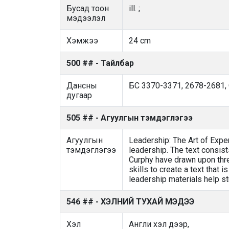
Бусад тоон
ill. ;
мэдээлэл
Хэмжээ
24 cm
500 ## - Тайлбар
Дансны
БС 3370-3371, 2678-2681,
дугаар
505 ## - Агуулгын тэмдэглэгээ
Агуулгын
Leadership: The Art of Experi
тэмдэглэгээ
leadership. The text consist
Curphy have drawn upon three
skills to create a text that 
leadership materials help st
546 ## - ХЭЛНИЙ ТУХАЙ МЭДЭЭ
Хэл
Англи хэл дээр,