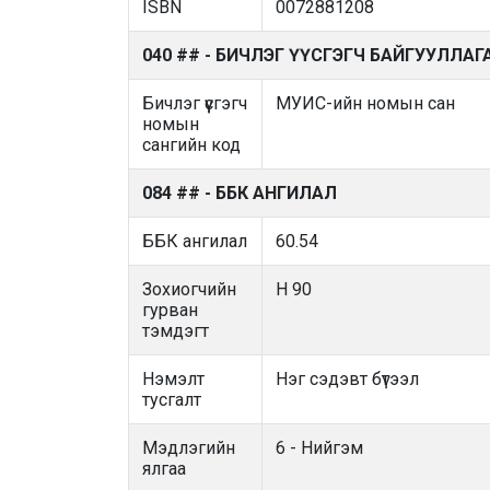
ISBN
0072881208
040 ## - БИЧЛЭГ ҮҮСГЭГЧ БАЙГУУЛЛАГ
Бичлэг үүсгэгч
МУИС-ийн номын сан
номын
сангийн код
084 ## - ББК АНГИЛАЛ
ББК ангилал
60.54
Зохиогчийн
H 90
гурван
тэмдэгт
Нэмэлт
Нэг сэдэвт бүтээл
тусгалт
Мэдлэгийн
6 - Нийгэм
ялгаа