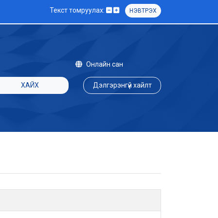
Текст томруулах:
НЭВТРЭХ
Онлайн сан
ХАЙХ
Дэлгэрэнгүй хайлт