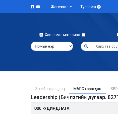
Жагсаалт
Тусламж
Хэвлэмэл материал
Энгийн харагдац
MARC харагдац
ISBD
Leadership (Бичлэгийн дугаар. 827
000 -УДИРДЛАГА