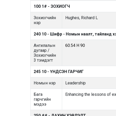
100 1# - ЗОХИОГЧ
Зохиогчийн
Hughes, Richard L
нэр
240 10 - Шифр - Номын наалт, тайланд х
Ангилалын
60.54 H 90
дугаар /
Зохиогчийн
3 тэмдэгт
245 10 - ҮНДСЭН ГАРЧИГ
Номын нэр
Leadership
Бага
Enhancing the lessons of e
гарчгийн
мэдээ
250 ## - ДАХИН ХЭВЛЭЛТ