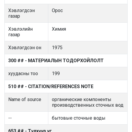
Хэвлэгдсэн
Орос
газар
Хэвлэлийн
Химия
газар
Хэвлэгдсэн он
1975
300 ## - МАТЕРИАЛЫН ТОДОРХОЙЛОЛТ
хуудасны тоо
199
510 ## - CITATION/REFERENCES NOTE
Name of source
органические компоненты
производственных сточных вод
--
бытовые сточные воды
653 ## - Түлхүүр үг