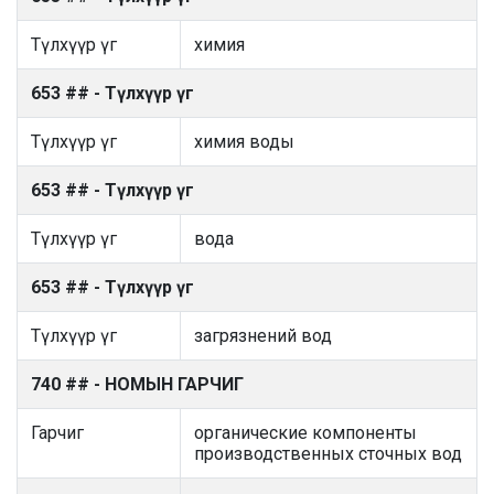
Түлхүүр үг
химия
653 ## - Түлхүүр үг
Түлхүүр үг
химия воды
653 ## - Түлхүүр үг
Түлхүүр үг
вода
653 ## - Түлхүүр үг
Түлхүүр үг
загрязнений вод
740 ## - НОМЫН ГАРЧИГ
Гарчиг
органические компоненты
производственных сточных вод