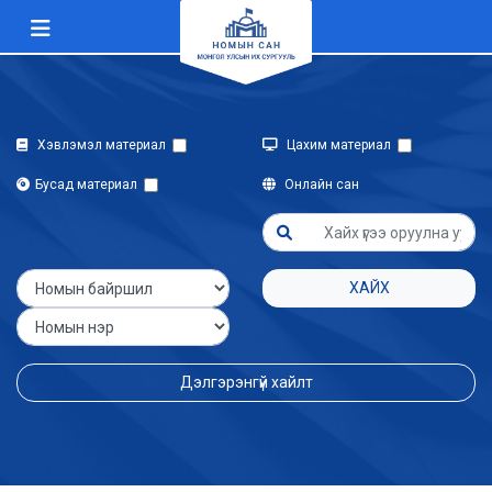
Хэвлэмэл материал
Цахим материал
Бусад материал
Онлайн сан
ХАЙХ
Дэлгэрэнгүй хайлт