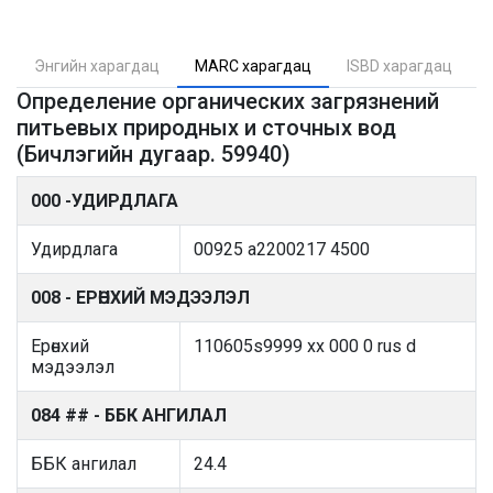
Энгийн харагдац
MARC харагдац
ISBD харагдац
Определение органических загрязнений
питьевых природных и сточных вод
(Бичлэгийн дугаар. 59940)
000 -УДИРДЛАГА
Удирдлага
00925 a2200217 4500
008 - ЕРӨНХИЙ МЭДЭЭЛЭЛ
Ерөнхий
110605s9999 xx 000 0 rus d
мэдээлэл
084 ## - ББК АНГИЛАЛ
ББК ангилал
24.4