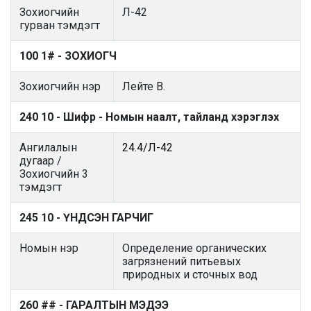
Зохиогчийн
Л-42
гурван тэмдэгт
100 1# - ЗОХИОГЧ
Зохиогчийн нэр
Лейте В.
240 10 - Шифр - Номын наалт, тайланд хэрэглэх
Ангилалын
24.4/Л-42
дугаар /
Зохиогчийн 3
тэмдэгт
245 10 - ҮНДСЭН ГАРЧИГ
Номын нэр
Определение органических
загрязнений питьевых
природных и сточных вод
260 ## - ГАРАЛТЫН МЭДЭЭ