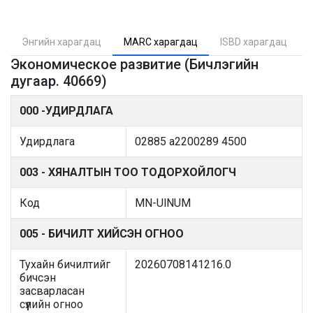
Энгийн харагдац
MARC харагдац
ISBD харагдац
Экономическое развитие (Бичлэгийн
дугаар. 40669)
000 -УДИРДЛАГА
Удирдлага
02885 a2200289 4500
003 - ХЯНАЛТЫН ТОО ТОДОРХОЙЛОГЧ
Код
MN-UlNUM
005 - БИЧИЛТ ХИЙСЭН ОГНОО
Тухайн бичилтийг
20260708141216.0
бичсэн
засварласан
сүүлийн огноо