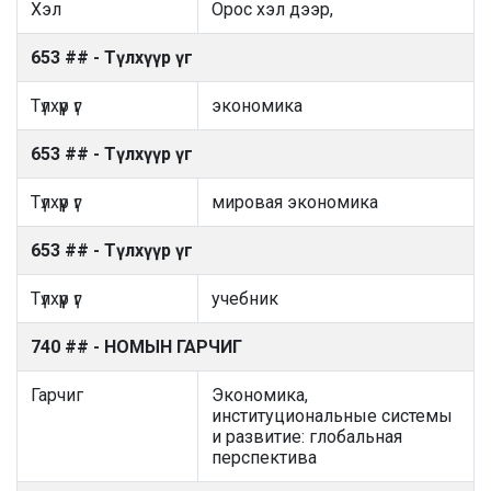
Хэл
Орос хэл дээр,
653 ## - Түлхүүр үг
Түлхүүр үг
экономика
653 ## - Түлхүүр үг
Түлхүүр үг
мировая экономика
653 ## - Түлхүүр үг
Түлхүүр үг
учебник
740 ## - НОМЫН ГАРЧИГ
Гарчиг
Экономика,
институциональные системы
и развитие: глобальная
перспектива