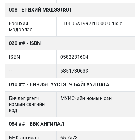
008 - ЕРӨНХИЙ МЭДЭЭЛЭЛ
Ерөнхий
110605s1997 ru 000 0 rus d
мэдээлэл
020 ## - ISBN
ISBN
0582231604
--
5851730633
040 ## - БИЧЛЭГ ҮҮСГЭГЧ БАЙГУУЛЛАГА
Бичлэг үүсгэгч
МУИС-ийн номын сан
номын сангийн
код
084 ## - ББК АНГИЛАЛ
ББК ангилал
65.7я73