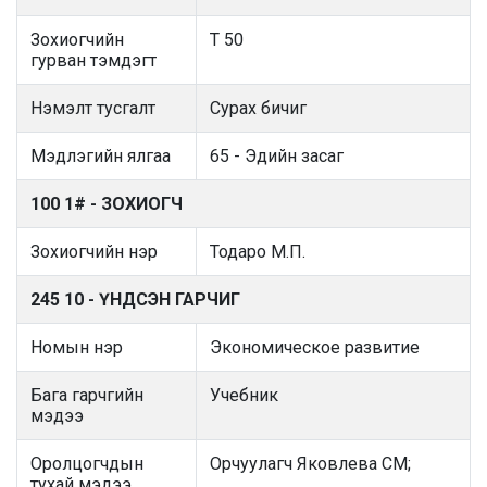
Зохиогчийн
Т 50
гурван тэмдэгт
Нэмэлт тусгалт
Сурах бичиг
Мэдлэгийн ялгаа
65 - Эдийн засаг
100 1# - ЗОХИОГЧ
Зохиогчийн нэр
Тодаро М.П.
245 10 - ҮНДСЭН ГАРЧИГ
Номын нэр
Экономическое развитие
Бага гарчгийн
Учебник
мэдээ
Оролцогчдын
Орчуулагч Яковлева СМ;
тухай мэдээ