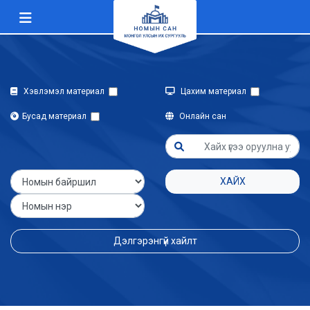
Хэвлэмэл материал
Цахим материал
Бусад материал
Онлайн сан
ХАЙХ
Дэлгэрэнгүй хайлт