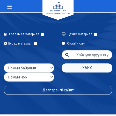
Хэвлэмэл материал
Цахим материал
Бусад материал
Онлайн сан
ХАЙХ
Дэлгэрэнгүй хайлт