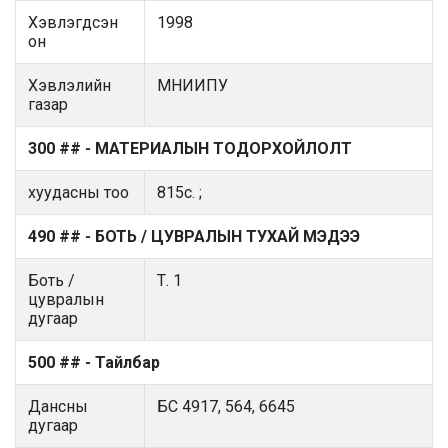
Хэвлэгдсэн
1998
он
Хэвлэлийн
МНИИПУ
газар
300 ## - МАТЕРИАЛЫН ТОДОРХОЙЛОЛТ
хуудасны тоо
815с. ;
490 ## - БОТЬ / ЦУВРАЛЫН ТУХАЙ МЭДЭЭ
Боть /
Т. 1
цувралын
дугаар
500 ## - Тайлбар
Дансны
БС 4917, 564, 6645
дугаар