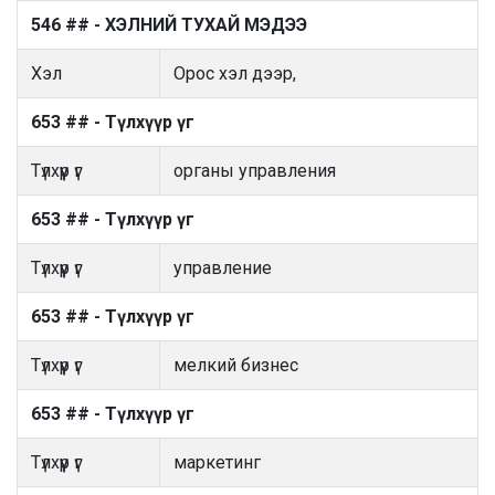
546 ## - ХЭЛНИЙ ТУХАЙ МЭДЭЭ
Хэл
Орос хэл дээр,
653 ## - Түлхүүр үг
Түлхүүр үг
органы управления
653 ## - Түлхүүр үг
Түлхүүр үг
управление
653 ## - Түлхүүр үг
Түлхүүр үг
мелкий бизнес
653 ## - Түлхүүр үг
Түлхүүр үг
маркетинг