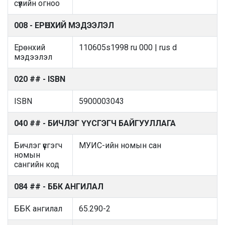
сүүлийн огноо
008 - ЕРӨНХИЙ МЭДЭЭЛЭЛ
Ерөнхий
110605s1998 ru 000 | rus d
мэдээлэл
020 ## - ISBN
ISBN
5900003043
040 ## - БИЧЛЭГ ҮҮСГЭГЧ БАЙГУУЛЛАГА
Бичлэг үүсгэгч
МУИС-ийн номын сан
номын
сангийн код
084 ## - ББК АНГИЛАЛ
ББК ангилал
65.290-2