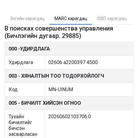
Энгийн харагдац
MARC харагдац
ISBD харагдац
В поисках совершенства управления
(Бичлэгийн дугаар. 29885)
000 -УДИРДЛАГА
Удирдлага
02606 a2200397 4500
003 - ХЯНАЛТЫН ТОО ТОДОРХОЙЛОГЧ
Код
MN-UlNUM
005 - БИЧИЛТ ХИЙСЭН ОГНОО
Тухайн
20260602103706.0
бичилтийг
бичсэн
засварласан