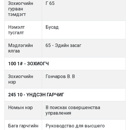
Зохиогчийн
Г 65
гурван
тэмдэгт
Нэмэлт
Бусад
тусгалт
Мэдлэгийн
65 - Эдийн засаг
ялгаа
100 1# - ЗОХИОГЧ
Зохиогчийн
Гончаров В. В
нэр
245 10 - ҮНДСЭН ГАРЧИГ
Номын нэр
В поисках совершенства
управления
Бага гарчгийн
Руководство для высшего