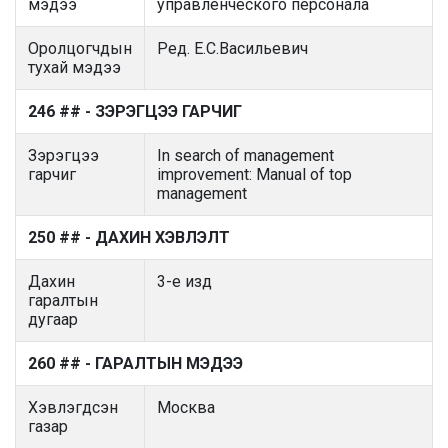
мэдээ
управленческого персонала
Оролцогчдын
Ред. Е.С.Васильевич
тухай мэдээ
246 ## - ЗЭРЭГЦЭЭ ГАРЧИГ
Зэрэгцээ
In search of management
гарчиг
improvement: Manual of top
management
250 ## - ДАХИН ХЭВЛЭЛТ
Дахин
3-е изд
гаралтын
дугаар
260 ## - ГАРАЛТЫН МЭДЭЭ
Хэвлэгдсэн
Москва
газар