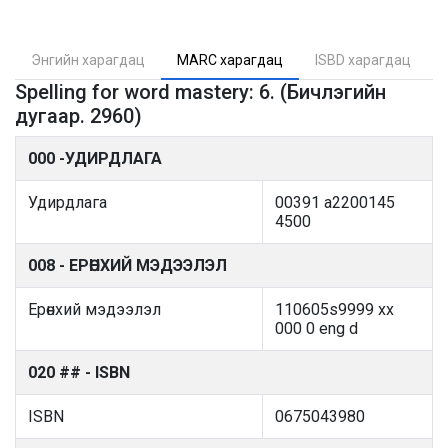
Энгийн харагдац
MARC харагдац
ISBD харагдац
Spelling for word mastery: 6. (Бичлэгийн
дугаар. 2960)
000 -УДИРДЛАГА
Удирдлага
00391 a2200145
4500
008 - ЕРӨНХИЙ МЭДЭЭЛЭЛ
Ерөнхий мэдээлэл
110605s9999 xx
000 0 eng d
020 ## - ISBN
ISBN
0675043980