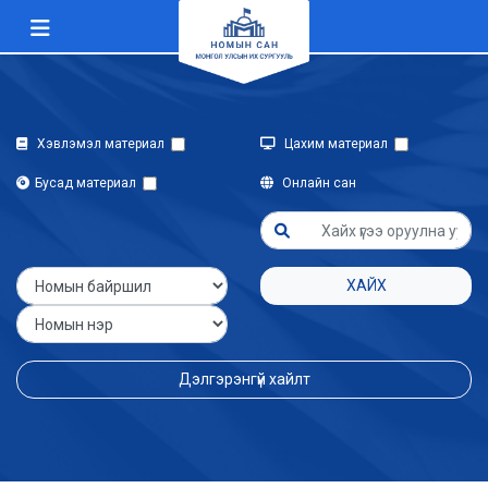
Хэвлэмэл материал
Цахим материал
Бусад материал
Онлайн сан
ХАЙХ
Дэлгэрэнгүй хайлт