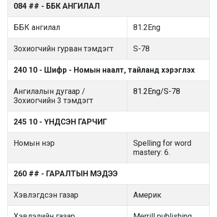
084 ## - ББК АНГИЛАЛ
ББК ангилал
81.2Eng
Зохиогчийн гурван тэмдэгт
S-78
240 10 - Шифр - Номын наалт, тайланд хэрэглэх
Ангилалын дугаар /
81.2Eng/S-78
Зохиогчийн 3 тэмдэгт
245 10 - ҮНДСЭН ГАРЧИГ
Номын нэр
Spelling for word
mastery: 6.
260 ## - ГАРАЛТЫН МЭДЭЭ
Хэвлэгдсэн газар
Америк
Хэвлэлийн газар
Merrill publishing