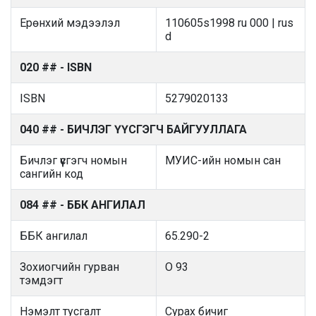
Ерөнхий мэдээлэл
110605s1998 ru 000 | rus
d
020 ## - ISBN
ISBN
5279020133
040 ## - БИЧЛЭГ ҮҮСГЭГЧ БАЙГУУЛЛАГА
Бичлэг үүсгэгч номын
МУИС-ийн номын сан
сангийн код
084 ## - ББК АНГИЛАЛ
ББК ангилал
65.290-2
Зохиогчийн гурван
О 93
тэмдэгт
Нэмэлт тусгалт
Сурах бичиг