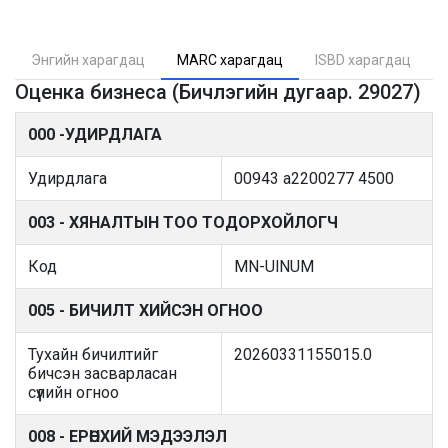
Энгийн харагдац
MARC харагдац
ISBD харагдац
Оценка бизнеса (Бичлэгийн дугаар. 29027)
000 -УДИРДЛАГА
Удирдлага
00943 a2200277 4500
003 - ХЯНАЛТЫН ТОО ТОДОРХОЙЛОГЧ
Код
MN-UlNUM
005 - БИЧИЛТ ХИЙСЭН ОГНОО
Тухайн бичилтийг
20260331155015.0
бичсэн засварласан
сүүлийн огноо
008 - ЕРӨНХИЙ МЭДЭЭЛЭЛ