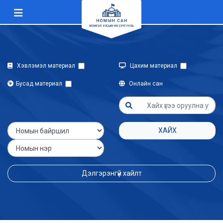
Хэвлэмэл материал
Цахим материал
Бусад материал
Онлайн сан
ХАЙХ
Дэлгэрэнгүй хайлт