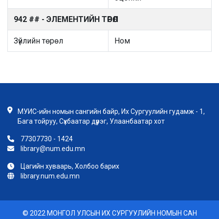
942 ## - ЭЛЕМЕНТИЙН ТӨРӨЛ
Зүйлийн төрөл
Ном
МУИС-ийн номын сангийн байр, Их Сургуулийн гудамж - 1,
Бага тойруу, Сүхбаатар дүүрэг, Улаанбаатар хот
77307730 - 1424
library@num.edu.mn
Цагийн хуваарь, Холбоо барих
library.num.edu.mn
© 2022 МОНГОЛ УЛСЫН ИХ СУРГУУЛИЙН НОМЫН САН