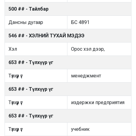
500 ## - Тайлбар
Дансны дугаар
БС 4891
546 ## - ХЭЛНИЙ ТУХАЙ МЭДЭЭ
Хэл
Орос хэл дээр,
653 ## - Түлхүүр үг
Түлхүүр үг
менеджмент
653 ## - Түлхүүр үг
Түлхүүр үг
издержки предприятия
653 ## - Түлхүүр үг
Түлхүүр үг
учебник