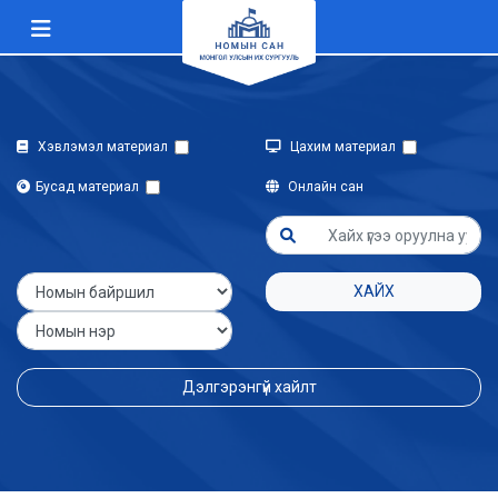
Хэвлэмэл материал
Цахим материал
Бусад материал
Онлайн сан
ХАЙХ
Дэлгэрэнгүй хайлт