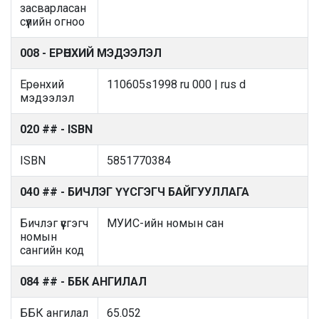
засварласан
сүүлийн огноо
008 - ЕРӨНХИЙ МЭДЭЭЛЭЛ
Ерөнхий
110605s1998 ru 000 | rus d
мэдээлэл
020 ## - ISBN
ISBN
5851770384
040 ## - БИЧЛЭГ ҮҮСГЭГЧ БАЙГУУЛЛАГА
Бичлэг үүсгэгч
МУИС-ийн номын сан
номын
сангийн код
084 ## - ББК АНГИЛАЛ
ББК ангилал
65.052