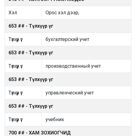
Хэл
Орос хэл дээр,
653 ## - Түлхүүр үг
Түлхүүр үг
бухгалтерский учет
653 ## - Түлхүүр үг
Түлхүүр үг
производственный учет
653 ## - Түлхүүр үг
Түлхүүр үг
управленческий учет
653 ## - Түлхүүр үг
Түлхүүр үг
учебник
700 ## - ХАМ ЗОХИОГЧИД