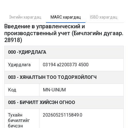
Энгийн харагдац
MARC харагдац
ISBD харагдац
Введение в управленческий и
производственный учет (Бичлэгийн дугаар.
28918)
000 -УДИРДЛАГА
Удирдлага
03194 a2200373 4500
003 - ХЯНАЛТЫН ТОО ТОДОРХОЙЛОГЧ
Код
MN-UlNUM
005 - БИЧИЛТ ХИЙСЭН ОГНОО
Тухайн
20260525115849.0
бичилтийг
бичсэн