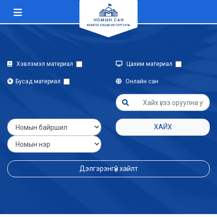
Хэвлэмэл материал
Цахим материал
Бусад материал
Онлайн сан
ХАЙХ
Дэлгэрэнгүй хайлт