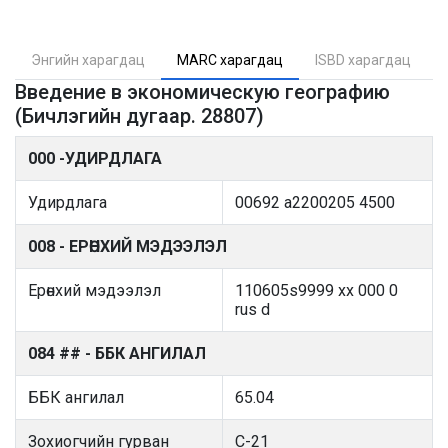
Энгийн харагдац
MARC харагдац
ISBD харагдац
Введение в экономическую географию
(Бичлэгийн дугаар. 28807)
000 -УДИРДЛАГА
Удирдлага
00692 a2200205 4500
008 - ЕРӨНХИЙ МЭДЭЭЛЭЛ
Ерөнхий мэдээлэл
110605s9999 xx 000 0
rus d
084 ## - ББК АНГИЛАЛ
ББК ангилал
65.04
Зохиогчийн гурван
С-21