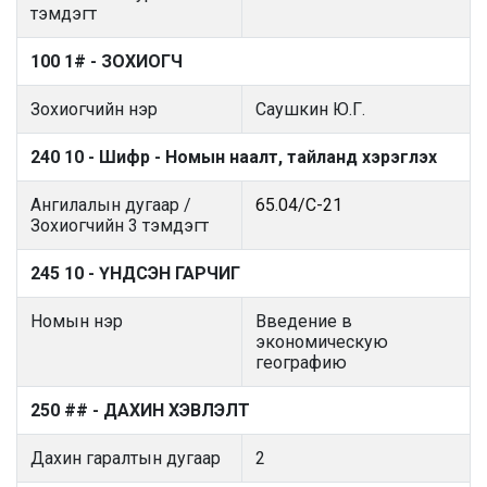
тэмдэгт
100 1# - ЗОХИОГЧ
Зохиогчийн нэр
Саушкин Ю.Г.
240 10 - Шифр - Номын наалт, тайланд хэрэглэх
Ангилалын дугаар /
65.04/С-21
Зохиогчийн 3 тэмдэгт
245 10 - ҮНДСЭН ГАРЧИГ
Номын нэр
Введение в
экономическую
географию
250 ## - ДАХИН ХЭВЛЭЛТ
Дахин гаралтын дугаар
2