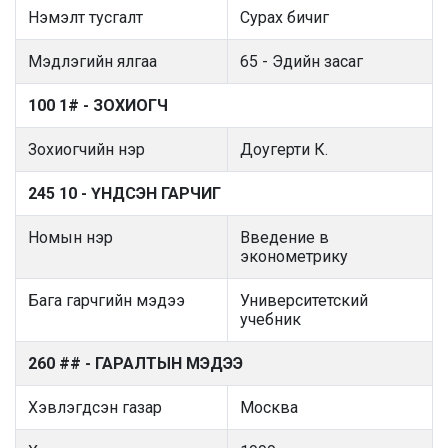
Нэмэлт тусгалт
Сурах бичиг
Мэдлэгийн ялгаа
65 - Эдийн засаг
100 1# - ЗОХИОГЧ
Зохиогчийн нэр
Доугерти К.
245 10 - ҮНДСЭН ГАРЧИГ
Номын нэр
Введение в
эконометрику
Бага гарчгийн мэдээ
Университетский
учебник
260 ## - ГАРАЛТЫН МЭДЭЭ
Хэвлэгдсэн газар
Москва