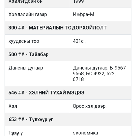
Хэвлэгдсэн он
1999
Хэвлэлийн газар
Инфра-М
300 ## - МАТЕРИАЛЫН ТОДОРХОЙЛОЛТ
хуудасны тоо
401с. ;
500 ## - Тайлбар
Дансны дугаар
Дансны дугаар: Б-9567,
9568, БС 4922, 522,
6718
546 ## - ХЭЛНИЙ ТУХАЙ МЭДЭЭ
Хэл
Орос хэл дээр,
653 ## - Түлхүүр үг
Түлхүүр үг
экономика