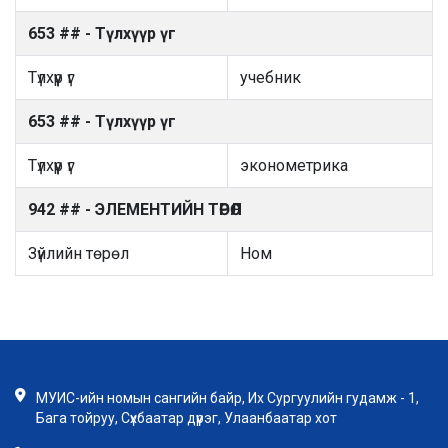
653 ## - Түлхүүр үг
Түлхүүр үг
учебник
653 ## - Түлхүүр үг
Түлхүүр үг
эконометрика
942 ## - ЭЛЕМЕНТИЙН ТӨРӨЛ
Зүйлийн төрөл
Ном
МУИС-ийн номын сангийн байр, Их Сургуулийн гудамж - 1,
Бага тойруу, Сүхбаатар дүүрэг, Улаанбаатар хот