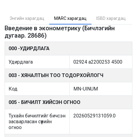
Энгийн харагдац
MARC харагдац
ISBD харагдац
Введение в эконометрику (Бичлэгийн
дугаар. 28686)
000 -УДИРДЛАГА
Удирдлага
02924 a2200253 4500
003 - ХЯНАЛТЫН ТОО ТОДОРХОЙЛОГЧ
Код
MN-UlNUM
005 - БИЧИЛТ ХИЙСЭН ОГНОО
Тухайн бичилтийг бичсэн
20260529131059.0
засварласан сүүлийн
огноо