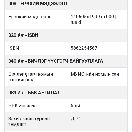
008 - ЕРӨНХИЙ МЭДЭЭЛЭЛ
Ерөнхий мэдээлэл
110605s1999 ru 000 |
rus d
020 ## - ISBN
ISBN
5862254587
040 ## - БИЧЛЭГ ҮҮСГЭГЧ БАЙГУУЛЛАГА
Бичлэг үүсгэгч номын
МУИС-ийн номын сан
сангийн код
084 ## - ББК АНГИЛАЛ
ББК ангилал
65в6
Зохиогчийн гурван
Д 71
тэмдэгт