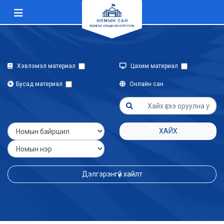
Хэвлэмэл материал
Цахим материал
Бусад материал
Онлайн сан
ХАЙХ
Дэлгэрэнгүй хайлт