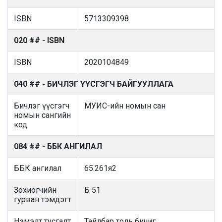
ISBN
5713309398
020 ## - ISBN
ISBN
2020104849
040 ## - БИЧЛЭГ ҮҮСГЭГЧ БАЙГУУЛЛАГА
Бичлэг үүсгэгч
МУИС-ийн номын сан
номын сангийн
код
084 ## - ББК АНГИЛАЛ
ББК ангилал
65.261я2
Зохиогчийн
Б 51
гурван тэмдэгт
Нэмэлт тусгалт
Тайлбар толь бичиг