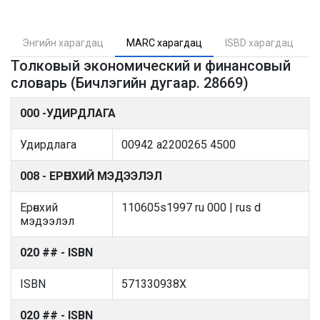
Энгийн харагдац
MARC харагдац
ISBD харагдац
Толковый экономический и финансовый
словарь (Бичлэгийн дугаар. 28669)
000 -УДИРДЛАГА
Удирдлага
00942 a2200265 4500
008 - ЕРӨНХИЙ МЭДЭЭЛЭЛ
Ерөнхий
110605s1997 ru 000 | rus d
мэдээлэл
020 ## - ISBN
ISBN
571330938X
020 ## - ISBN