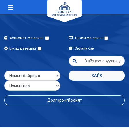
Хэвлэмэл материал
Цахим материал
Бусад материал
Онлайн сан
ХАЙХ
Дэлгэрэнгүй хайлт