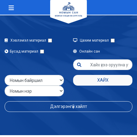
Хэвлэмэл материал
Цахим материал
Бусад материал
Онлайн сан
ХАЙХ
Дэлгэрэнгүй хайлт