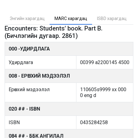
Энгийн харагдац
MARC харагдац
ISBD харагдац
Encounters: Students' book. Part B.
(Бичлэгийн дугаар. 2861)
000 -УДИРДЛАГА
Удирдлага
00399 a2200145 4500
008 - ЕРӨНХИЙ МЭДЭЭЛЭЛ
Ерөнхий мэдээлэл
110605s9999 xx 000
0 eng d
020 ## - ISBN
ISBN
0435284258
084 ## - ББК АНГИЛАЛ