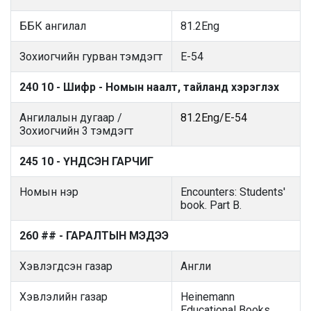
ББК ангилал
81.2Eng
Зохиогчийн гурван тэмдэгт
E-54
240 10 - Шифр - Номын наалт, тайланд хэрэглэх
Ангилалын дугаар /
81.2Eng/E-54
Зохиогчийн 3 тэмдэгт
245 10 - ҮНДСЭН ГАРЧИГ
Номын нэр
Encounters: Students'
book. Part B.
260 ## - ГАРАЛТЫН МЭДЭЭ
Хэвлэгдсэн газар
Англи
Хэвлэлийн газар
Heinemann
Educational Books