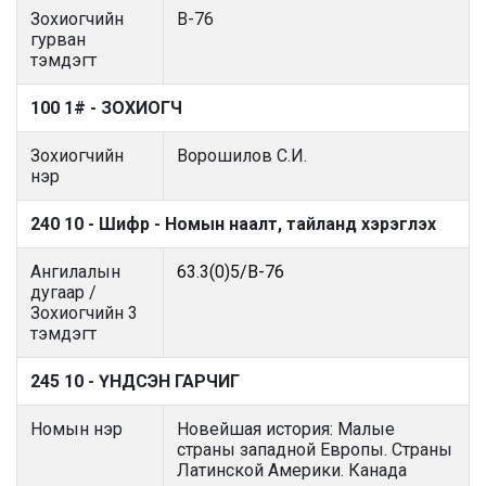
Зохиогчийн
В-76
гурван
тэмдэгт
100 1# - ЗОХИОГЧ
Зохиогчийн
Ворошилов С.И.
нэр
240 10 - Шифр - Номын наалт, тайланд хэрэглэх
Ангилалын
63.3(0)5/В-76
дугаар /
Зохиогчийн 3
тэмдэгт
245 10 - ҮНДСЭН ГАРЧИГ
Номын нэр
Новейшая история: Малые
страны западной Европы. Страны
Латинской Америки. Канада