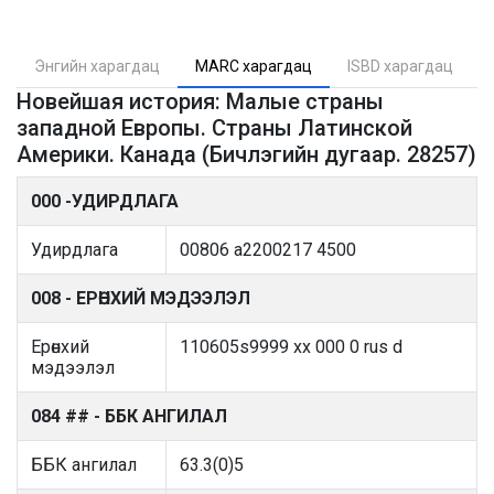
Энгийн харагдац
MARC харагдац
ISBD харагдац
Новейшая история: Малые страны
западной Европы. Страны Латинской
Америки. Канада (Бичлэгийн дугаар. 28257)
000 -УДИРДЛАГА
Удирдлага
00806 a2200217 4500
008 - ЕРӨНХИЙ МЭДЭЭЛЭЛ
Ерөнхий
110605s9999 xx 000 0 rus d
мэдээлэл
084 ## - ББК АНГИЛАЛ
ББК ангилал
63.3(0)5