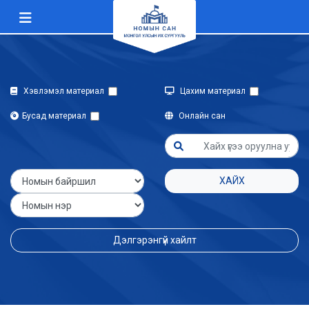
Хэвлэмэл материал
Цахим материал
Бусад материал
Онлайн сан
ХАЙХ
Дэлгэрэнгүй хайлт