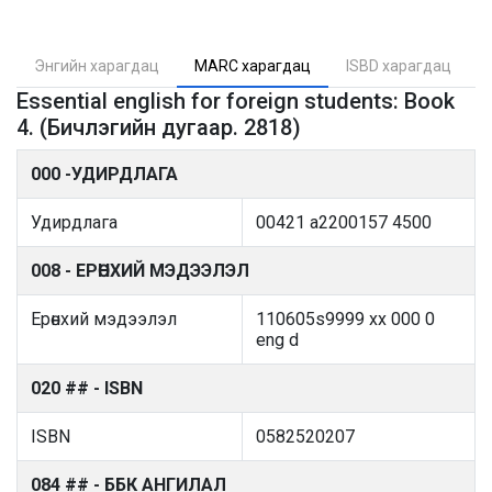
Энгийн харагдац
MARC харагдац
ISBD харагдац
Essential english for foreign students: Book
4. (Бичлэгийн дугаар. 2818)
000 -УДИРДЛАГА
Удирдлага
00421 a2200157 4500
008 - ЕРӨНХИЙ МЭДЭЭЛЭЛ
Ерөнхий мэдээлэл
110605s9999 xx 000 0
eng d
020 ## - ISBN
ISBN
0582520207
084 ## - ББК АНГИЛАЛ