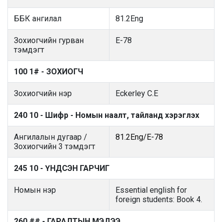
ББК ангилал
81.2Eng
Зохиогчийн гурван
E-78
тэмдэгт
100 1# - ЗОХИОГЧ
Зохиогчийн нэр
Eckerley C.E
240 10 - Шифр - Номын наалт, тайланд хэрэглэх
Ангилалын дугаар /
81.2Eng/E-78
Зохиогчийн 3 тэмдэгт
245 10 - ҮНДСЭН ГАРЧИГ
Номын нэр
Essential english for
foreign students: Book 4.
260 ## - ГАРАЛТЫН МЭДЭЭ