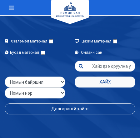
Хэвлэмэл материал
Цахим материал
Бусад материал
Онлайн сан
ХАЙХ
Дэлгэрэнгүй хайлт