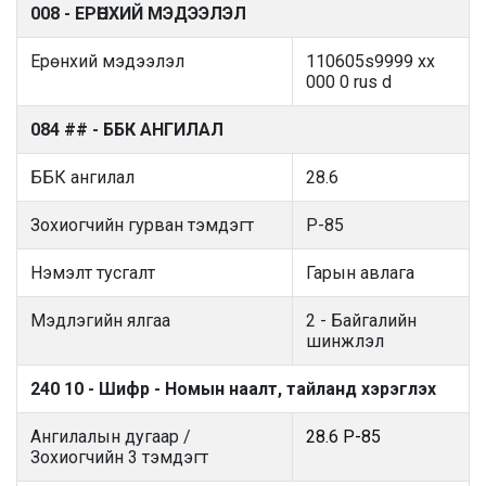
008 - ЕРӨНХИЙ МЭДЭЭЛЭЛ
Ерөнхий мэдээлэл
110605s9999 xx
000 0 rus d
084 ## - ББК АНГИЛАЛ
ББК ангилал
28.6
Зохиогчийн гурван тэмдэгт
Р-85
Нэмэлт тусгалт
Гарын авлага
Мэдлэгийн ялгаа
2 - Байгалийн
шинжлэл
240 10 - Шифр - Номын наалт, тайланд хэрэглэх
Ангилалын дугаар /
28.6 Р-85
Зохиогчийн 3 тэмдэгт