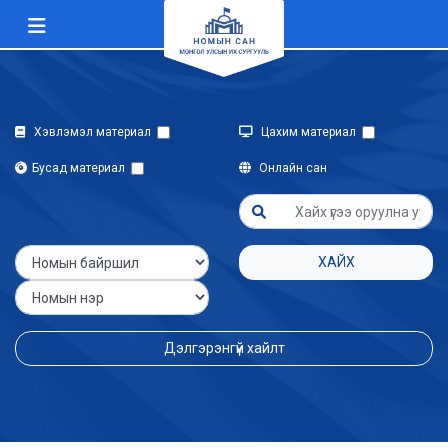
Хэвлэмэл материал
Цахим материал
Бусад материал
Онлайн сан
ХАЙХ
Дэлгэрэнгүй хайлт