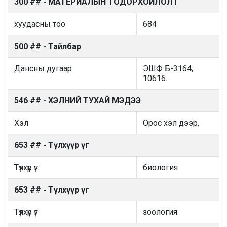
300 ## - МАТЕРИАЛЫН ТОДОРХОЙЛОЛТ
хуудасны тоо
684
500 ## - Тайлбар
Дансны дугаар
ЭШФ Б-3164,
10616.
546 ## - ХЭЛНИЙ ТУХАЙ МЭДЭЭ
Хэл
Орос хэл дээр,
653 ## - Түлхүүр үг
Түлхүүр үг
биология
653 ## - Түлхүүр үг
Түлхүүр үг
зоология