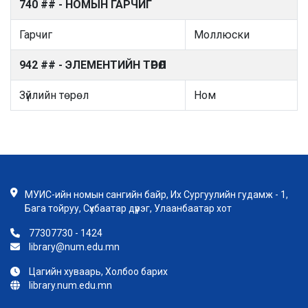
740 ## - НОМЫН ГАРЧИГ
Гарчиг
Моллюски
942 ## - ЭЛЕМЕНТИЙН ТӨРӨЛ
Зүйлийн төрөл
Ном
МУИС-ийн номын сангийн байр, Их Сургуулийн гудамж - 1,
Бага тойруу, Сүхбаатар дүүрэг, Улаанбаатар хот
77307730 - 1424
library@num.edu.mn
Цагийн хуваарь, Холбоо барих
library.num.edu.mn