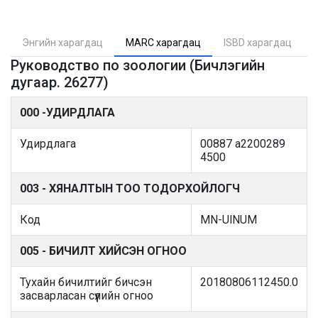
Энгийн харагдац
MARC харагдац
ISBD харагдац
Руководство по зоологии (Бичлэгийн
дугаар. 26277)
000 -УДИРДЛАГА
Удирдлага
00887 a2200289
4500
003 - ХЯНАЛТЫН ТОО ТОДОРХОЙЛОГЧ
Код
MN-UlNUM
005 - БИЧИЛТ ХИЙСЭН ОГНОО
Тухайн бичилтийг бичсэн
20180806112450.0
засварласан сүүлийн огноо