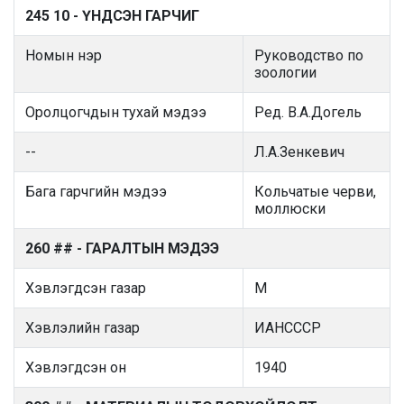
245 10 - ҮНДСЭН ГАРЧИГ
Номын нэр
Руководство по
зоологии
Оролцогчдын тухай мэдээ
Ред. В.А.Догель
--
Л.А.Зенкевич
Бага гарчгийн мэдээ
Кольчатые черви,
моллюски
260 ## - ГАРАЛТЫН МЭДЭЭ
Хэвлэгдсэн газар
М
Хэвлэлийн газар
ИАНСССР
Хэвлэгдсэн он
1940