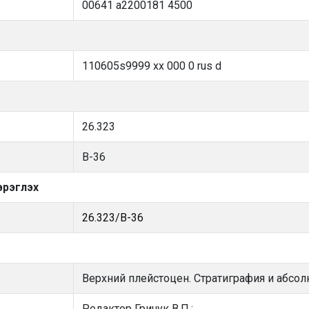
00641 a2200181 4500
110605s9999 xx 000 0 rus d
26.323
В-36
эрэглэх
26.323/В-36
Верхний плейстоцен. Стратиграфия и абсол
Редактор Гричук В.П.;