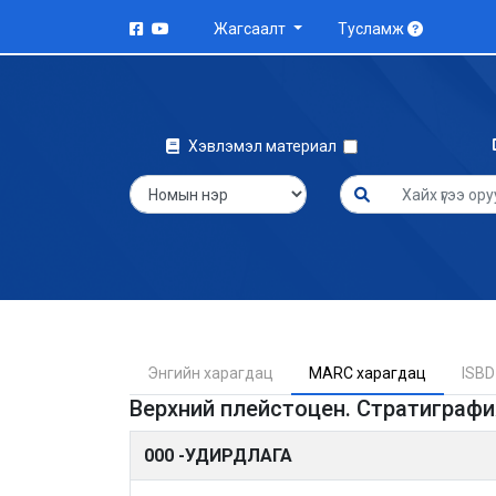
Жагсаалт
Тусламж
Хэвлэмэл материал
Энгийн харагдац
MARC харагдац
ISBD
Верхний плейстоцен. Стратиграфи
000 -УДИРДЛАГА