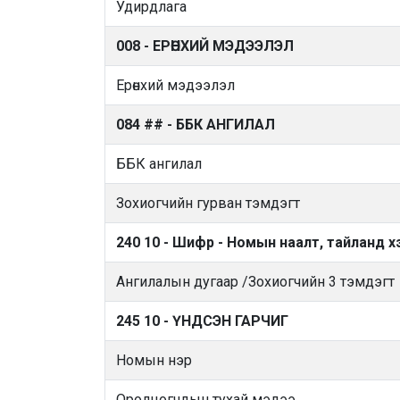
Удирдлага
008 - ЕРӨНХИЙ МЭДЭЭЛЭЛ
Ерөнхий мэдээлэл
084 ## - ББК АНГИЛАЛ
ББК ангилал
Зохиогчийн гурван тэмдэгт
240 10 - Шифр - Номын наалт, тайланд х
Ангилалын дугаар /Зохиогчийн 3 тэмдэгт
245 10 - ҮНДСЭН ГАРЧИГ
Номын нэр
Оролцогчдын тухай мэдээ