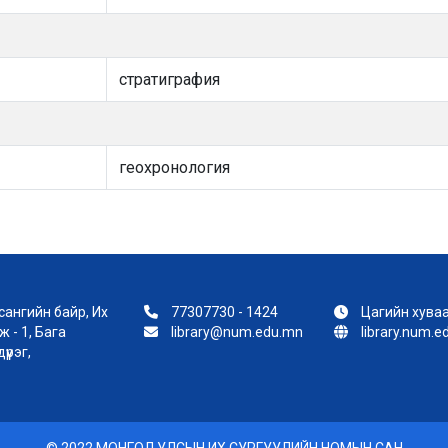
стратиграфия
геохронология
ангийн байр, Их
77307730 - 1424
Цагийн хуваа
 - 1, Бага
library@num.edu.mn
library.num.
үүрэг,