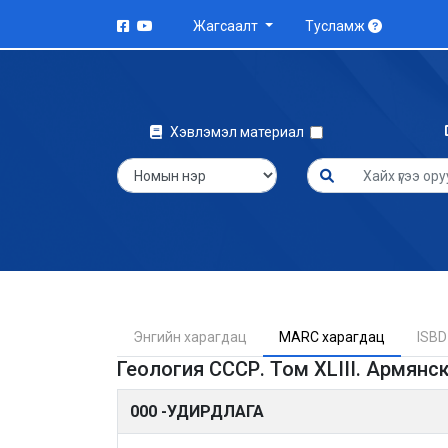
Жагсаалт
Тусламж
Хэвлэмэл материал
Энгийн харагдац
MARC харагдац
ISBD
Геология СССР. Том XLIII. Армянс
000 -УДИРДЛАГА