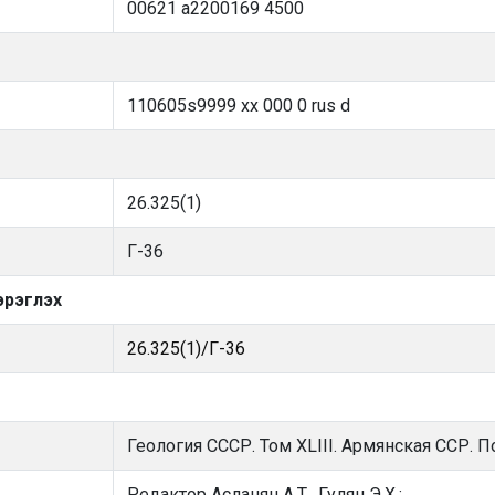
00621 a2200169 4500
110605s9999 xx 000 0 rus d
26.325(1)
Г-36
эрэглэх
26.325(1)/Г-36
Геология СССР. Том XLIII. Армянская ССР.
Редактор Асланян А.Т., Гулян Э.Х.;