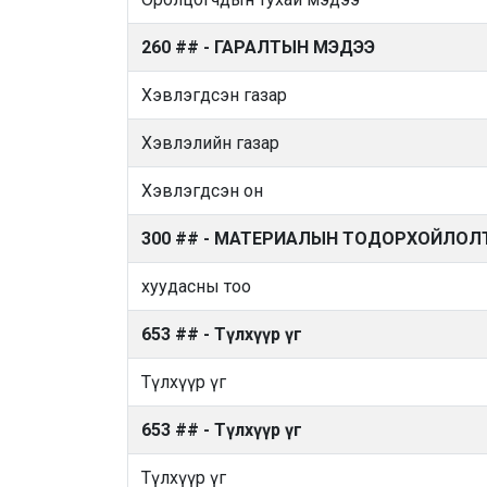
260 ## - ГАРАЛТЫН МЭДЭЭ
Хэвлэгдсэн газар
Хэвлэлийн газар
Хэвлэгдсэн он
300 ## - МАТЕРИАЛЫН ТОДОРХОЙЛОЛ
хуудасны тоо
653 ## - Түлхүүр үг
Түлхүүр үг
653 ## - Түлхүүр үг
Түлхүүр үг