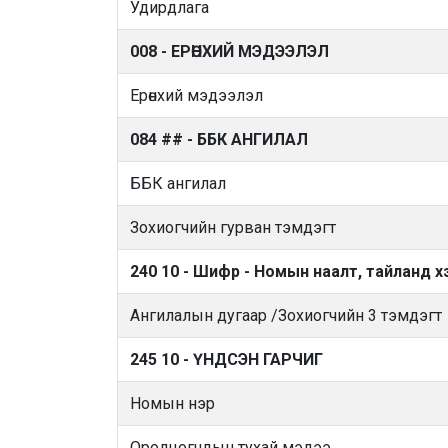
Удирдлага
008 - ЕРӨНХИЙ МЭДЭЭЛЭЛ
Ерөнхий мэдээлэл
084 ## - ББК АНГИЛАЛ
ББК ангилал
Зохиогчийн гурван тэмдэгт
240 10 - Шифр - Номын наалт, тайланд х
Ангилалын дугаар /Зохиогчийн 3 тэмдэгт
245 10 - ҮНДСЭН ГАРЧИГ
Номын нэр
Оролцогчдын тухай мэдээ