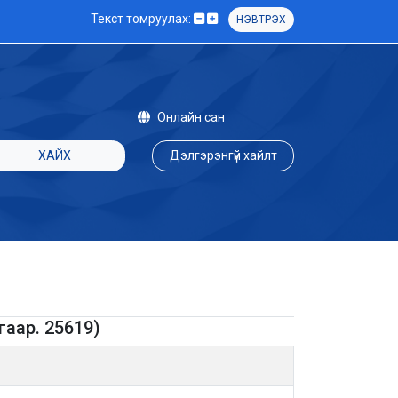
Текст томруулах:
НЭВТРЭХ
Онлайн сан
ХАЙХ
Дэлгэрэнгүй хайлт
гаар. 25619)