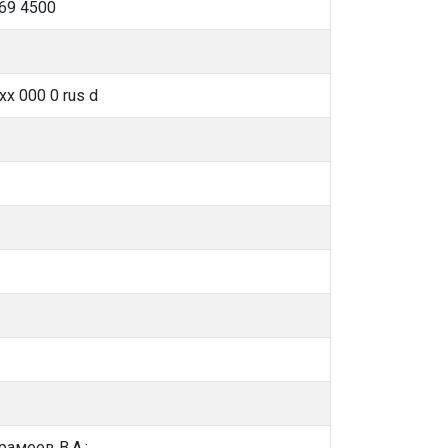
69 4500
x 000 0 rus d
амеев В.А.;