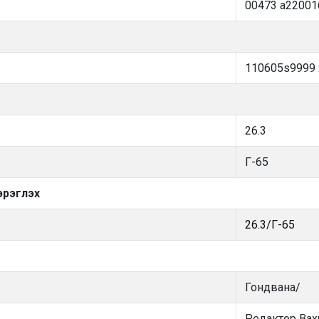
00473 a22001
110605s9999 x
26.3
Г-65
эрэглэх
26.3/Г-65
Гондвана/
Редактор Вахр