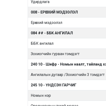
Удирдлага
008 - ЕРӨНХИЙ МЭДЭЭЛЭЛ
Ерөнхий мэдээлэл
084 ## - ББК АНГИЛАЛ
ББК ангилал
Зохиогчийн гурван тэмдэгт
240 10 - Шифр - Номын наалт, тайланд х
Ангилалын дугаар /Зохиогчийн 3 тэмдэгт
245 10 - ҮНДСЭН ГАРЧИГ
Номын нэр
Оролцогчдын тухай мэдээ