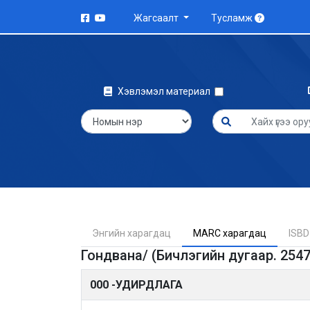
Жагсаалт
Тусламж
Хэвлэмэл материал
Энгийн харагдац
MARC харагдац
ISBD
Гондвана/ (Бичлэгийн дугаар. 2547
000 -УДИРДЛАГА