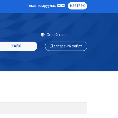
Текст томруулах:
НЭВТРЭХ
Онлайн сан
ХАЙХ
Дэлгэрэнгүй хайлт