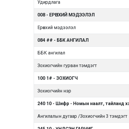
Удирдлага
008 - ЕРӨНХИЙ МЭДЭЭЛЭЛ
Ерөнхий мэдээлэл
084 ## - ББК АНГИЛАЛ
ББК ангилал
Зохиогчийн гурван тэмдэгт
100 1# - ЗОХИОГЧ
Зохиогчийн нэр
240 10 - Шифр - Номын наалт, тайланд х
Ангилалын дугаар /Зохиогчийн 3 тэмдэгт
245 10 - ҮНДСЭН ГАРЧИГ