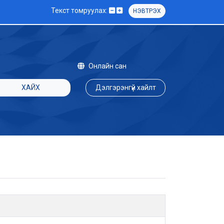
Текст томруулах:
НЭВТРЭХ
Онлайн сан
ХАЙХ
Дэлгэрэнгүй хайлт