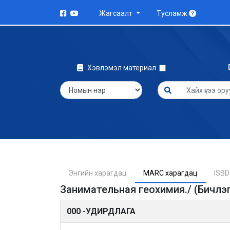
Жагсаалт
Тусламж
Хэвлэмэл материал
Энгийн харагдац
MARC харагдац
ISBD
Занимательная геохимия./ (Бичлэг
000 -УДИРДЛАГА