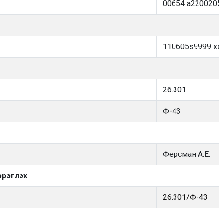
00654 a220020
110605s9999 xx
26.301
Ф-43
Ферсман А.Е.
эрэглэх
26.301/Ф-43