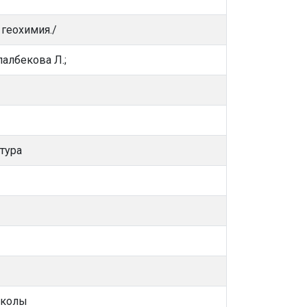
 геохимия./
албекова Л.;
тура
школы