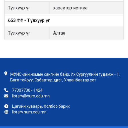
Түлхүүр үг
характер истика
653 ## - Түлхүүр үг
Түлхүүр үг
Алтая
МУИС-ийн номын сангийн байр, Их Сургуулийн гудамж - 1,
Бага тойруу, Сүхбаатар дүүрэг, Улаанбаатар хот
77307730 - 1424
library@num.edu.mn
Цагийн хуваарь, Холбоо барих
library.num.edu.mn