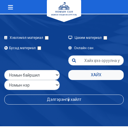
Хэвлэмэл материал
Цахим материал
Бусад материал
Онлайн сан
ХАЙХ
Дэлгэрэнгүй хайлт