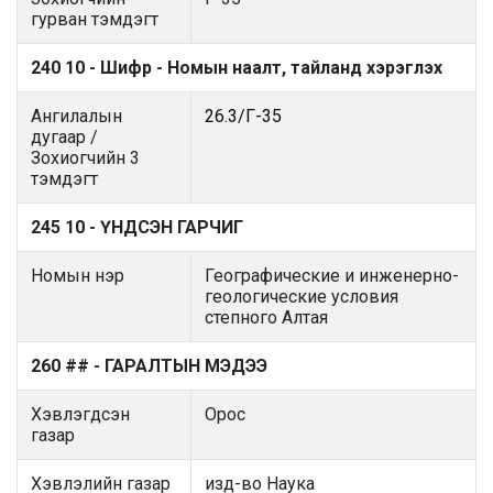
гурван тэмдэгт
240 10 - Шифр - Номын наалт, тайланд хэрэглэх
Ангилалын
26.3/Г-35
дугаар /
Зохиогчийн 3
тэмдэгт
245 10 - ҮНДСЭН ГАРЧИГ
Номын нэр
Географические и инженерно-
геологические условия
степного Алтая
260 ## - ГАРАЛТЫН МЭДЭЭ
Хэвлэгдсэн
Орос
газар
Хэвлэлийн газар
изд-во Наука