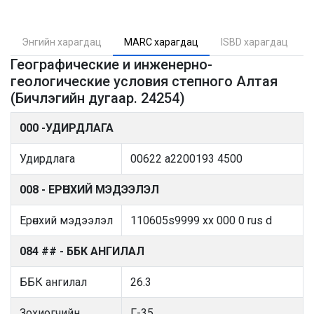
Энгийн харагдац
MARC харагдац
ISBD харагдац
Географические и инженерно-
геологические условия степного Алтая
(Бичлэгийн дугаар. 24254)
000 -УДИРДЛАГА
Удирдлага
00622 a2200193 4500
008 - ЕРӨНХИЙ МЭДЭЭЛЭЛ
Ерөнхий мэдээлэл
110605s9999 xx 000 0 rus d
084 ## - ББК АНГИЛАЛ
ББК ангилал
26.3
Зохиогчийн
Г-35