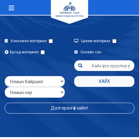
Хэвлэмэл материал
Цахим материал
Бусад материал
Онлайн сан
ХАЙХ
Дэлгэрэнгүй хайлт