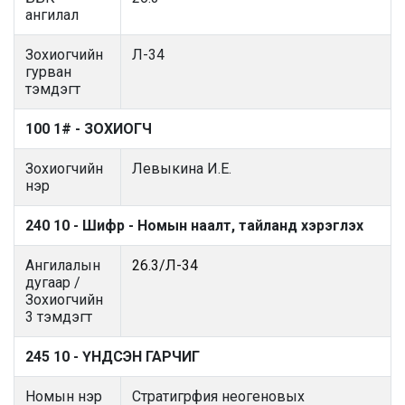
ангилал
Зохиогчийн
Л-34
гурван
тэмдэгт
100 1# - ЗОХИОГЧ
Зохиогчийн
Левыкина И.Е.
нэр
240 10 - Шифр - Номын наалт, тайланд хэрэглэх
Ангилалын
26.3/Л-34
дугаар /
Зохиогчийн
3 тэмдэгт
245 10 - ҮНДСЭН ГАРЧИГ
Номын нэр
Стратигрфия неогеновых