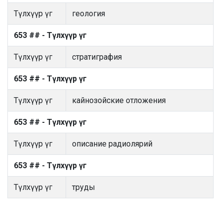
Түлхүүр үг
геология
653 ## - Түлхүүр үг
Түлхүүр үг
стратиграфия
653 ## - Түлхүүр үг
Түлхүүр үг
кайнозойские отложения
653 ## - Түлхүүр үг
Түлхүүр үг
описание радиолярий
653 ## - Түлхүүр үг
Түлхүүр үг
труды