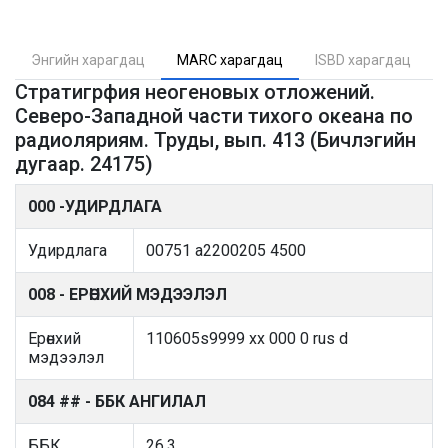
Энгийн харагдац
MARC харагдац
ISBD харагдац
Стратигрфия неогеновых отложений.
Северо-Западной части тихого океана по
радиоляриям. Труды, вып. 413 (Бичлэгийн
дугаар. 24175)
000 -УДИРДЛАГА
Удирдлага
00751 a2200205 4500
008 - ЕРӨНХИЙ МЭДЭЭЛЭЛ
Ерөнхий
110605s9999 xx 000 0 rus d
мэдээлэл
084 ## - ББК АНГИЛАЛ
ББК
26.3