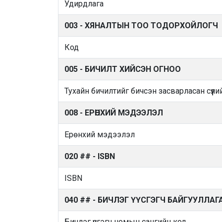
Удирдлага
003 - ХЯНАЛТЫН ТОО ТОДОРХОЙЛОГЧ
Код
005 - БИЧИЛТ ХИЙСЭН ОГНОО
Тухайн бичилтийг бичсэн засварласан сүүли
008 - ЕРӨНХИЙ МЭДЭЭЛЭЛ
Ерөнхий мэдээлэл
020 ## - ISBN
ISBN
040 ## - БИЧЛЭГ ҮҮСГЭГЧ БАЙГУУЛЛАГ
Бичлэг үүсгэгч номын сангийн код