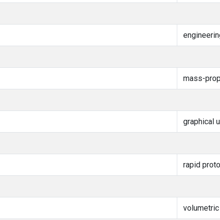
engineeri
mass-prope
graphical 
rapid prot
volumetric