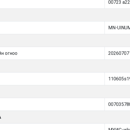
00723 a2
MN-UlNU
йн огноо
20260707
110605s19
00703578
А
МУИС-ийн