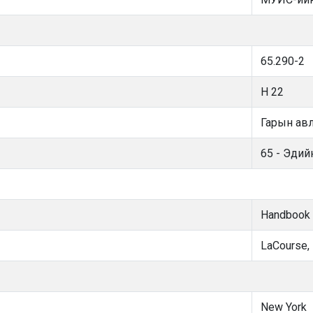
65.290-2
H 22
Гарын авл
65 - Эдий
Handbook 
LaCourse, 
New York