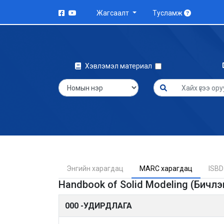
Жагсаалт
Тусламж
Хэвлэмэл материал
Энгийн харагдац
MARC харагдац
ISBD
Handbook of Solid Modeling (Бичлэ
000 -УДИРДЛАГА