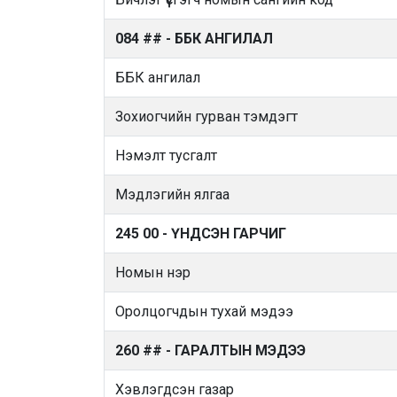
084 ## - ББК АНГИЛАЛ
ББК ангилал
Зохиогчийн гурван тэмдэгт
Нэмэлт тусгалт
Мэдлэгийн ялгаа
245 00 - ҮНДСЭН ГАРЧИГ
Номын нэр
Оролцогчдын тухай мэдээ
260 ## - ГАРАЛТЫН МЭДЭЭ
Хэвлэгдсэн газар