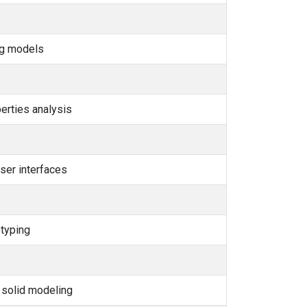
ng models
rties analysis
user interfaces
otyping
 solid modeling