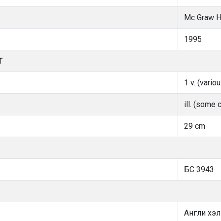
Mc Graw Hi
1995
Т
1 v. (vario
ill. (some c
29 cm
БС 3943
Англи хэл