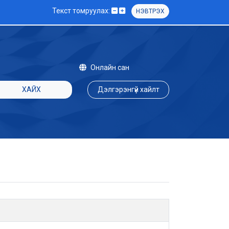
Текст томруулах:
НЭВТРЭХ
Онлайн сан
ХАЙХ
Дэлгэрэнгүй хайлт