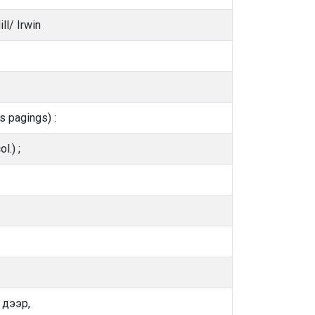
ll/ Irwin
us pagings) :
ol.) ;
 дээр,