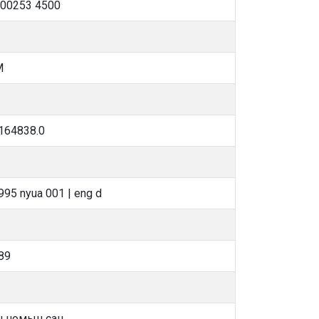
200253 4500
M
164838.0
95 nyua 001 | eng d
89
 номын сан