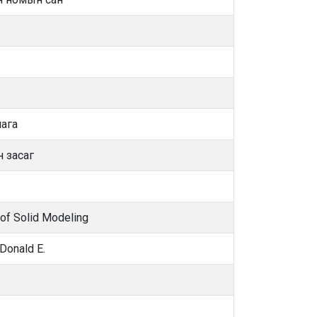
ага
н засаг
of Solid Modeling
Donald E.