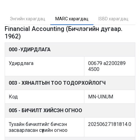
Энгийн харагдац
MARC харагдац
ISBD харагдац
Financial Accounting (Бичлэгийн дугаар.
1962)
000 -УДИРДЛАГА
Удирдлага
00679 a2200289
4500
003 - ХЯНАЛТЫН ТОО ТОДОРХОЙЛОГЧ
Код
MN-UlNUM
005 - БИЧИЛТ ХИЙСЭН ОГНОО
Тухайн бичилтийг бичсэн
20250627181814.0
засварласан сүүлийн огноо