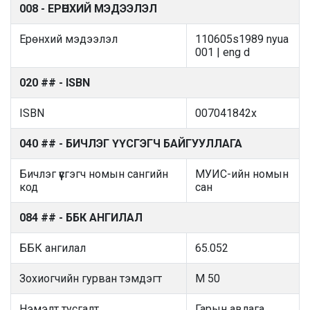
008 - ЕРӨНХИЙ МЭДЭЭЛЭЛ
Ерөнхий мэдээлэл
110605s1989 nyua
001 | eng d
020 ## - ISBN
ISBN
007041842x
040 ## - БИЧЛЭГ ҮҮСГЭГЧ БАЙГУУЛЛАГА
Бичлэг үүсгэгч номын сангийн
МУИС-ийн номын
код
сан
084 ## - ББК АНГИЛАЛ
ББК ангилал
65.052
Зохиогчийн гурван тэмдэгт
M 50
Нэмэлт тусгалт
Гарын авлага