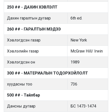
250 ## - ДАХИН ХЭВЛЭЛТ
Дахин гаралтын дугаар
6th ed.
260 ## - ГАРАЛТЫН МЭДЭЭ
Хэвлэгдсэн газар
New York
Хэвлэлийн газар
McGraw Hill/ Irwin
Хэвлэгдсэн он
1989
300 ## - МАТЕРИАЛЫН ТОДОРХОЙЛОЛТ
хуудасны тоо
736
500 ## - Тайлбар
Дансны дугаар
БС 1473-1474