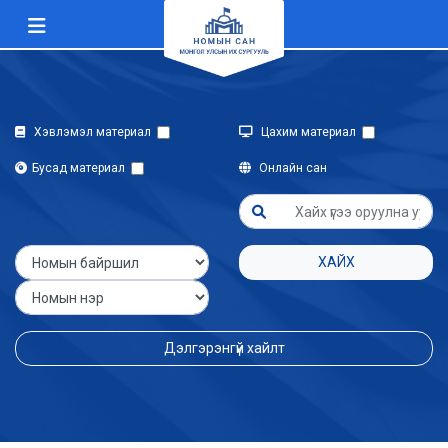
Хэвлэмэл материал
Цахим материал
Бусад материал
Онлайн сан
ХАЙХ
Дэлгэрэнгүй хайлт