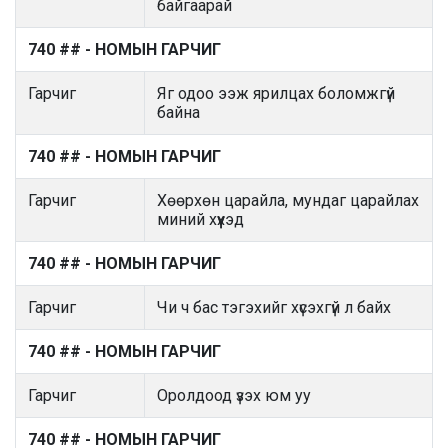
байгаарай
740 ## - НОМЫН ГАРЧИГ
Гарчиг
Яг одоо ээж ярилцах боломжгүй
байна
740 ## - НОМЫН ГАРЧИГ
Гарчиг
Хөөрхөн царайла, мундаг царайлах
миний хүүхэд
740 ## - НОМЫН ГАРЧИГ
Гарчиг
Чи ч бас тэгэхийг хүсэхгүй л байх
740 ## - НОМЫН ГАРЧИГ
Гарчиг
Оролдоод үзэх юм уу
740 ## - НОМЫН ГАРЧИГ