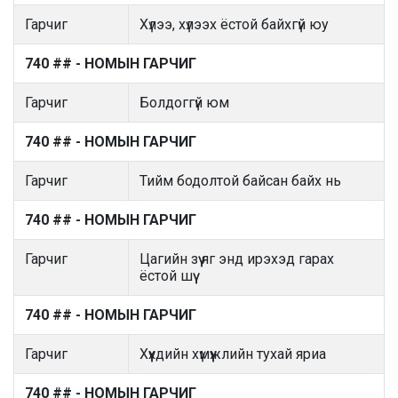
Гарчиг
Хүлээ, хүлээх ёстой байхгүй юу
740 ## - НОМЫН ГАРЧИГ
Гарчиг
Болдоггүй юм
740 ## - НОМЫН ГАРЧИГ
Гарчиг
Тийм бодолтой байсан байх нь
740 ## - НОМЫН ГАРЧИГ
Гарчиг
Цагийн зүү яг энд ирэхэд гарах
ёстой шүү
740 ## - НОМЫН ГАРЧИГ
Гарчиг
Хүүхдийн хүмүүжлийн тухай яриа
740 ## - НОМЫН ГАРЧИГ