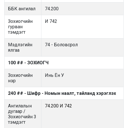
ББК ангилал
74.200
Зохиогчийн
И 742
гурван
тэмдэгт
Мэдлэгийн
74 - Боловсрол
ялгаа
100 ## - ЗОХИОГЧ
Зохиогчийн
Инь Ён У
нэр
240 ## - Шифр - Номын наалт, тайланд хэрэглэх
Ангилалын
74.200 И 742
дугаар /
Зохиогчийн 3
тэмдэгт