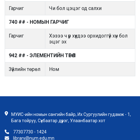
Гарчиг
Чи бол цэцэг од салхи
740 ## - НОМЫН ГАРЧИГ
Гарчиг
Хэзээ ч үр хүүхдээ орхидоггүй хүн бол
эцэг эх
942 ## - ЭЛЕМЕНТИЙН ТӨРӨЛ
Зүйлийн төрөл
Ном
МУИС-ийн номын сангийн байр, Их Сургуулийн гудамж - 1,
Бага тойруу, Сүхбаатар дүүрэг, Улаанбаатар хот
77307730 - 1424
library@num.edu.mn