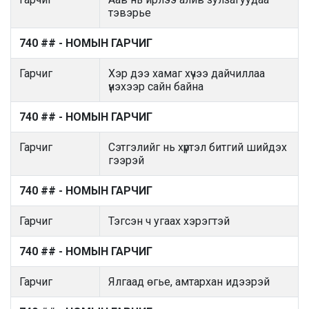
тэвэрье
740 ## - НОМЫН ГАРЧИГ
Гарчиг
Хэр дээ хамаг хүчээ дайчиллаа
үнэхээр сайн байна
740 ## - НОМЫН ГАРЧИГ
Гарчиг
Сэтгэлийг нь хүртэл битгий шийдэх
гээрэй
740 ## - НОМЫН ГАРЧИГ
Гарчиг
Тэгсэн ч угаах хэрэгтэй
740 ## - НОМЫН ГАРЧИГ
Гарчиг
Ялгаад өгье, амтархан идээрэй