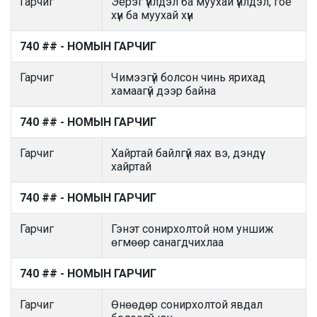
Гарчиг
Эерэг үйлдэл ба муухай үйлдэл, гоё
хүн ба муухай хүн
740 ## - НОМЫН ГАРЧИГ
Гарчиг
Чимээгүй болсон чинь ярихад
хамаагүй дээр байна
740 ## - НОМЫН ГАРЧИГ
Гарчиг
Хайртай байлгүй яах вэ, дэндүү
хайртай
740 ## - НОМЫН ГАРЧИГ
Гарчиг
Гэнэт сонирхолтой ном уншиж
өгмөөр санагдчихлаа
740 ## - НОМЫН ГАРЧИГ
Гарчиг
Өнөөдөр сонирхолтой явдал