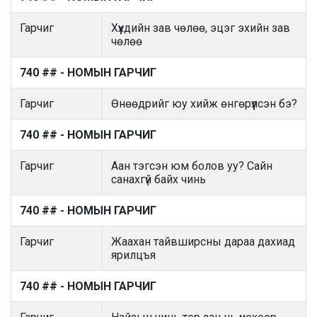
Гарчиг
Хүүхдийн зав чөлөө, эцэг эхийн зав
чөлөө
740 ## - НОМЫН ГАРЧИГ
Гарчиг
Өнөөдрийг юу хийж өнгөрүүлсэн бэ?
740 ## - НОМЫН ГАРЧИГ
Гарчиг
Аан тэгсэн юм болов уу? Сайн
санахгүй байх чинь
740 ## - НОМЫН ГАРЧИГ
Гарчиг
Жаахан тайвширсны дараа дахиад
ярилцъя
740 ## - НОМЫН ГАРЧИГ