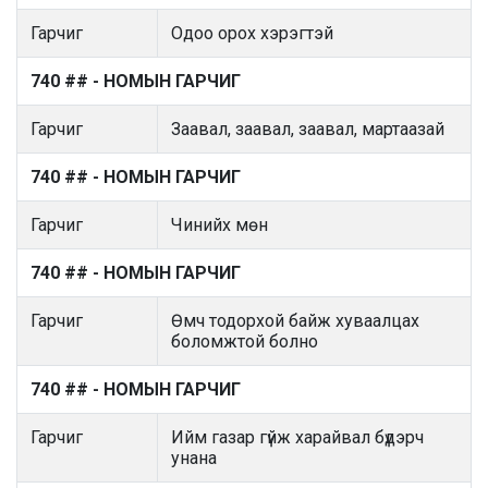
Гарчиг
Одоо орох хэрэгтэй
740 ## - НОМЫН ГАРЧИГ
Гарчиг
Заавал, заавал, заавал, мартаазай
740 ## - НОМЫН ГАРЧИГ
Гарчиг
Чинийх мөн
740 ## - НОМЫН ГАРЧИГ
Гарчиг
Өмч тодорхой байж хуваалцах
боломжтой болно
740 ## - НОМЫН ГАРЧИГ
Гарчиг
Ийм газар гүйж харайвал бүдэрч
унана