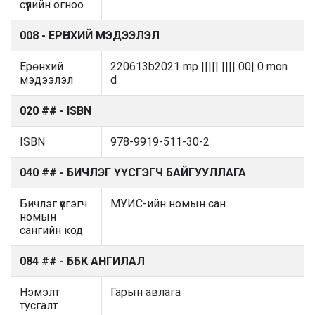
сүүлийн огноо
008 - ЕРӨНХИЙ МЭДЭЭЛЭЛ
Ерөнхий
220613b2021 mp ||||| |||| 00| 0 mon
мэдээлэл
d
020 ## - ISBN
ISBN
978-9919-511-30-2
040 ## - БИЧЛЭГ ҮҮСГЭГЧ БАЙГУУЛЛАГА
Бичлэг үүсгэгч
МУИС-ийн номын сан
номын
сангийн код
084 ## - ББК АНГИЛАЛ
Нэмэлт
Гарын авлага
тусгалт