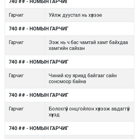
740 ## - НОМЫН ГАРЧИГ
Гарчиг
Уйлж дуустал нь хүлээе
740 ## - НОМЫН ГАРЧИГ
Гарчиг
Ээж нь ч бас чамтай хамт байхдаа
хамгийн сайхан
740 ## - НОМЫН ГАРЧИГ
Гарчиг
Чиний юу яриад байгааг сайн
сонсмоор байна
740 ## - НОМЫН ГАРЧИГ
Гарчиг
Болохгүй онцгойлон хүлээж авдаггүй
хүүхэд
740 ## - НОМЫН ГАРЧИГ