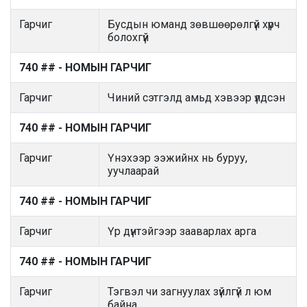
Гарчиг
Бусдын юманд зөвшөөрөлгүй хүрч
болохгүй
740 ## - НОМЫН ГАРЧИГ
Гарчиг
Чиний сэтгэлд амьд хэвээр үлдсэн
740 ## - НОМЫН ГАРЧИГ
Гарчиг
Үнэхээр ээжийнх нь буруу,
уучлаарай
740 ## - НОМЫН ГАРЧИГ
Гарчиг
Үр дүнтэйгээр зааварлах арга
740 ## - НОМЫН ГАРЧИГ
Гарчиг
Тэгвэл чи загнуулах зүйлгүй л юм
байна