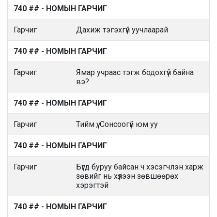
740 ## - НОМЫН ГАРЧИГ
Гарчиг
Дахиж тэгэхгүй уучлаарай
740 ## - НОМЫН ГАРЧИГ
Гарчиг
Ямар учраас тэгж бодохгүй байна
вэ?
740 ## - НОМЫН ГАРЧИГ
Гарчиг
Тийм үү, Сонсоогүй юм уу
740 ## - НОМЫН ГАРЧИГ
Гарчиг
Бүгд буруу байсан ч хэсэгчлэн харж
зөвийг нь хүлээн зөвшөөрөх
хэрэгтэй
740 ## - НОМЫН ГАРЧИГ