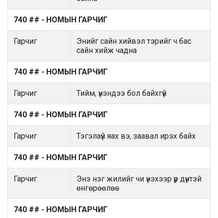
740 ## - НОМЫН ГАРЧИГ
Гарчиг
Энийг сайн хийвэл тэрийг ч бас
сайн хийж чадна
740 ## - НОМЫН ГАРЧИГ
Гарчиг
Тийм, үнэндээ бол байхгүй
740 ## - НОМЫН ГАРЧИГ
Гарчиг
Тэгэлаүй яах вэ, заавал ирэх байх
740 ## - НОМЫН ГАРЧИГ
Гарчиг
Энэ нэг жилийг чи үнэхээр үр дүнтэй
өнгөрөөлөө
740 ## - НОМЫН ГАРЧИГ