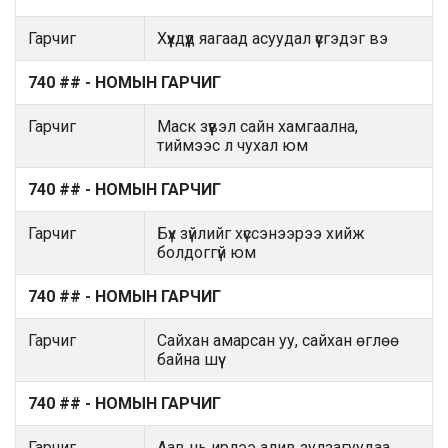
Гарчиг
Хүүхдүүд яагаад асуудал үүсгэдэг вэ
740 ## - НОМЫН ГАРЧИГ
Гарчиг
Маск зүүвэл сайн хамгаална,
тиймээс л чухал юм
740 ## - НОМЫН ГАРЧИГ
Гарчиг
Бүх зүйлийг хүссэнээрээ хийж
болдоггүй юм
740 ## - НОМЫН ГАРЧИГ
Гарчиг
Сайхан амарсан уу, сайхан өглөө
байна шүү
740 ## - НОМЫН ГАРЧИГ
Гарчиг
Аав нь ирлээ алив зулзагуудаа