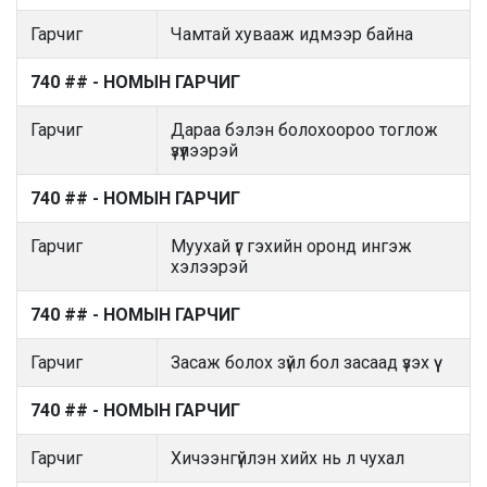
Гарчиг
Чамтай хувааж идмээр байна
740 ## - НОМЫН ГАРЧИГ
Гарчиг
Дараа бэлэн болохоороо тоглож
үзүүлээрэй
740 ## - НОМЫН ГАРЧИГ
Гарчиг
Муухай үг гэхийн оронд ингэж
хэлээрэй
740 ## - НОМЫН ГАРЧИГ
Гарчиг
Засаж болох зүйл бол засаад үзэх үү
740 ## - НОМЫН ГАРЧИГ
Гарчиг
Хичээнгүйлэн хийх нь л чухал