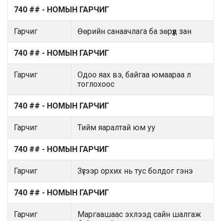
740 ## - НОМЫН ГАРЧИГ
Гарчиг
Өөрийн санаачлага ба зөрүүд зан
740 ## - НОМЫН ГАРЧИГ
Гарчиг
Одоо яах вэ, байгаа юмаараа л
тоглохоос
740 ## - НОМЫН ГАРЧИГ
Гарчиг
Тийм яаралтай юм уу
740 ## - НОМЫН ГАРЧИГ
Гарчиг
Зүгээр орхих нь тус болдог гэнэ
740 ## - НОМЫН ГАРЧИГ
Гарчиг
Маргаашаас эхлээд сайн шалгаж