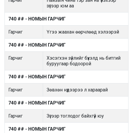
Гарчиг
Найзын чинь тэр зан нь үнэхээр
зүгээр юм аа
740 ## - НОМЫН ГАРЧИГ
Гарчиг
Үгээ жаахан өөрчлөөд хэлээрэй
740 ## - НОМЫН ГАРЧИГ
Гарчиг
Хэсэгхэн зүйлийг бүхэлд нь битгий
буруугаар бодоорой
740 ## - НОМЫН ГАРЧИГ
Гарчиг
Зөвхөн нүдээрээ л хараарай
740 ## - НОМЫН ГАРЧИГ
Гарчиг
Зүгээр тоглодог байхгүй юу
740 ## - НОМЫН ГАРЧИГ