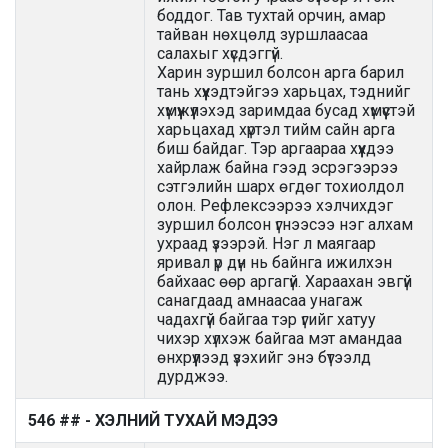
боддог. Тав тухтай орчин, амар
тайван нөхцөлд зуршлаасаа
салахыг хүсдэггүй.
Харин зуршил болсон арга барил
тань хүүхэдтэйгээ харьцах, тэднийг
хүмүүжүүлэхэд заримдаа бусад хүмүүстэй
харьцахад хүртэл тийм сайн арга
биш байдаг. Тэр аргаараа хүүхдээ
хайрлаж байна гээд эсрэгээрээ
сэтгэлийн шарх өгдөг тохиолдол
олон. Рефлексээрээ хэлчихдэг
зуршил болсон үгнээсээ нэг алхам
ухраад үзээрэй. Нэг л маягаар
яривал үр дүн нь байнга ижилхэн
байхаас өөр аргагүй. Хараахан эвгүй
санагдаад амнаасаа унагаж
чадахгүй байгаа тэр үгийг хатуу
чихэр хүлхэж байгаа мэт амандаа
өнхрүүлээд үзэхийг энэ бүтээлд
дурджээ.
546 ## - ХЭЛНИЙ ТУХАЙ МЭДЭЭ