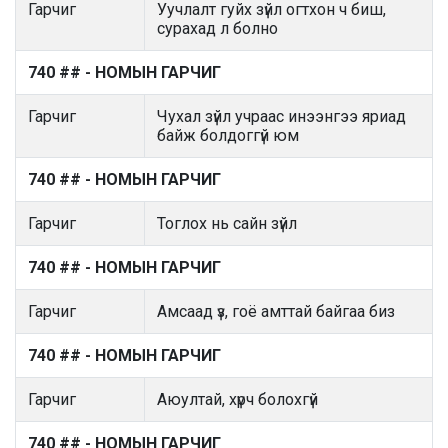
Гарчиг
Уучлалт гуйх зүйл огтхон ч биш,
сурахад л болно
740 ## - НОМЫН ГАРЧИГ
Гарчиг
Чухал зүйл учраас инээнгээ яриад
байж болдоггүй юм
740 ## - НОМЫН ГАРЧИГ
Гарчиг
Тоглох нь сайн зүйл
740 ## - НОМЫН ГАРЧИГ
Гарчиг
Амсаад үз, гоё амттай байгаа биз
740 ## - НОМЫН ГАРЧИГ
Гарчиг
Аюултай, хүрч болохгүй
740 ## - НОМЫН ГАРЧИГ