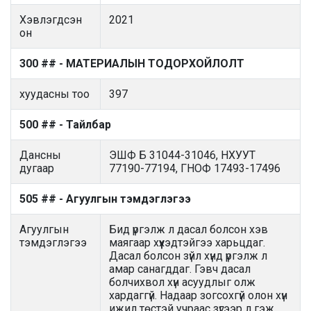
Хэвлэгдсэн
2021
он
300 ## - МАТЕРИАЛЫН ТОДОРХОЙЛОЛТ
хуудасны тоо
397
500 ## - Тайлбар
Дансны
ЭШФ Б 31044-31046, НХУУТ
дугаар
77190-77194, ГНОФ 17493-17496
505 ## - Агуулгын тэмдэглэгээ
Агуулгын
Бид үргэлж л дасал болсон хэв
тэмдэглэгээ
маягаар хүүхэдтэйгээ харьцдаг.
Дасал болсон зүйл хүнд үргэлж л
амар санагддаг. Гэвч дасал
болчихвол хүн асуудлыг олж
хардаггүй. Надаар зогсохгүй олон хүн
ижил төстэй учраас зүгээр л гэж