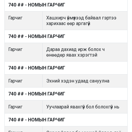
740 ## - НОМЫН ГАРЧИГ
Гарчиг
Хашхирч үймүүлээд байвал гэртээ
харихаас өөр аргагүй
740 ## - НОМЫН ГАРЧИГ
Гарчиг
Дараа дахиад ирж болох ч
өнөөдөр явах хэрэгтэй
740 ## - НОМЫН ГАРЧИГ
Гарчиг
Эхний хэдэн удаад сануулна
740 ## - НОМЫН ГАРЧИГ
Гарчиг
Уучлаарай явахгүй бол болохгүй нь
740 ## - НОМЫН ГАРЧИГ