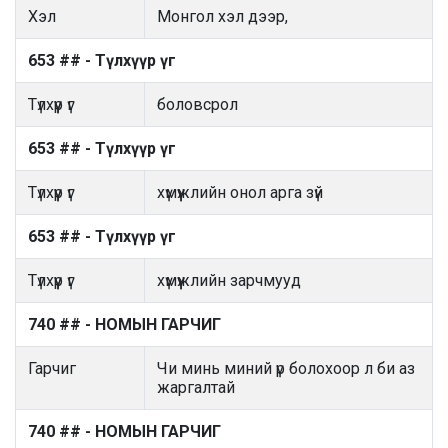
Хэл
Монгол хэл дээр,
653 ## - Түлхүүр үг
Түлхүүр үг
боловсрол
653 ## - Түлхүүр үг
Түлхүүр үг
хүмүүжлийн онол арга зүй
653 ## - Түлхүүр үг
Түлхүүр үг
хүмүүжлийн зарчмууд
740 ## - НОМЫН ГАРЧИГ
Гарчиг
Чи минь миний үр болохоор л би аз
жаргалтай
740 ## - НОМЫН ГАРЧИГ