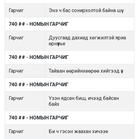
Гарчиг
Энэ ч бас сонирхолтой байна шүү
740 ## - НОМЫН ГАРЧИГ
Гарчиг
Дуусгаад дахиад хөгжилтэй яриа
өрнүүлье
740 ## - НОМЫН ГАРЧИГ
Гарчиг
Тайван өөрийнхөөрөө хийгээд үз
740 ## - НОМЫН ГАРЧИГ
Гарчиг
Үзэн ядсан биш, ичээд байсан
байх
740 ## - НОМЫН ГАРЧИГ
Гарчиг
Би ч гэсэн жаахан хичээе