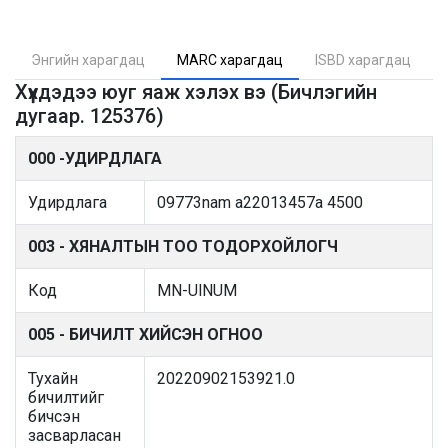
Энгийн харагдац
MARC харагдац
ISBD харагдац
Хүүхдэдээ юуг яаж хэлэх вэ (Бичлэгийн
дугаар. 125376)
000 -УДИРДЛАГА
Удирдлага
09773nam a22013457a 4500
003 - ХЯНАЛТЫН ТОО ТОДОРХОЙЛОГЧ
Код
MN-UlNUM
005 - БИЧИЛТ ХИЙСЭН ОГНОО
Тухайн
20220902153921.0
бичилтийг
бичсэн
засварласан