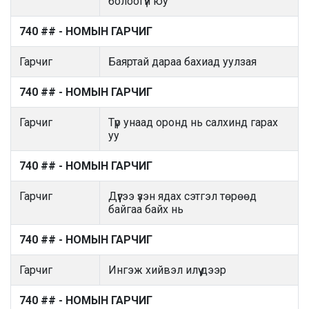
болоогүй юу
740 ## - НОМЫН ГАРЧИГ
Гарчиг
Баяртай дараа бахиад уулзая
740 ## - НОМЫН ГАРЧИГ
Гарчиг
Түр унаад оронд нь салхинд гарах
уу
740 ## - НОМЫН ГАРЧИГ
Гарчиг
Дүүгээ үзэн ядах сэтгэл төрөөд
байгаа байх нь
740 ## - НОМЫН ГАРЧИГ
Гарчиг
Ингэж хийвэл илүү дээр
740 ## - НОМЫН ГАРЧИГ