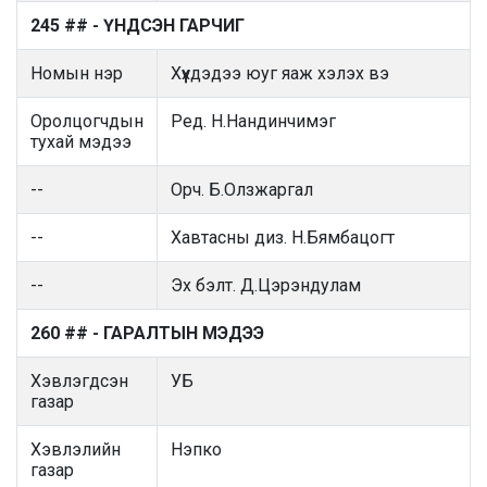
245 ## - ҮНДСЭН ГАРЧИГ
Номын нэр
Хүүхдэдээ юуг яаж хэлэх вэ
Оролцогчдын
Ред. Н.Нандинчимэг
тухай мэдээ
--
Орч. Б.Олзжаргал
--
Хавтасны диз. Н.Бямбацогт
--
Эх бэлт. Д.Цэрэндулам
260 ## - ГАРАЛТЫН МЭДЭЭ
Хэвлэгдсэн
УБ
газар
Хэвлэлийн
Нэпко
газар