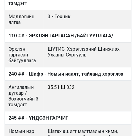
тэмдэгт
Мэдлэгийн
3 - Техник
ялгаа
110 ## - ЭРХЛЭН ГАРГАСАН /БАЙГУУЛЛАГА/
Эрхлэн
ШУТИС, Хэрэглээний Шинжлэх
гаргасан
Ухааны Сургууль
байгууллага
240 ## - Шифр - Номын наалт, тайланд хэрэглэх
Ангилалын
35.51 Ш 332
дугаар /
Зохиогчийн 3
тэмдэгт
245 ## - ҮНДСЭН ГАРЧИГ
Номын нэр
Шатах ашигт малтмалын хими,