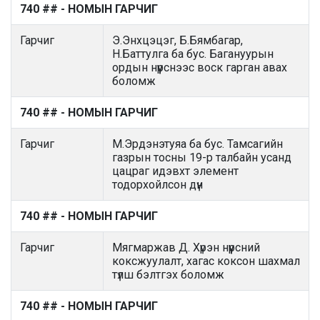
740 ## - НОМЫН ГАРЧИГ
Гарчиг
Э.Энхцэцэг, Б.Бямбагар,
Н.Баттулга ба бус. Багануурын
ордын нүүрснээс воск гарган авах
боломж
740 ## - НОМЫН ГАРЧИГ
Гарчиг
М.Эрдэнэтуяа ба бус. Тамсагийн
газрын тосны 19-р талбайн усанд
цацраг идэвхт элемент
тодорхойлсон дүн
740 ## - НОМЫН ГАРЧИГ
Гарчиг
Мягмаржав Д. Хүрэн нүүрсний
коксжуулалт, хагас коксон шахмал
түлш бэлтгэх боломж
740 ## - НОМЫН ГАРЧИГ