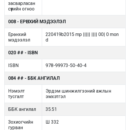
засварласан
сүүлийн огноо
008 - ЕРӨНХИЙ МЭДЭЭЛЭЛ
Ерөнхий
220419b2015 mp ||||| |||| 00| 0 mon
мэдээлэл
d
020 ## - ISBN
ISBN
978-99973-50-40-4
084 ## - ББК АНГИЛАЛ
Нэмэлт
Эрдэм шинжилгээний ажлын
тусгалт
эмхэтгэл
ББК ангилал
35.51
Зохиогчийн
Ш 332
гурван