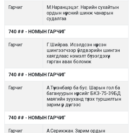
Гарчиг
М.Наранцэцэг. Нарийн сухайтын
ордын нүүрсний шинж чанарын
судалгаа
740 ## - НОМЫН ГАРЧИГ
Гарчиг
Г.Шийрав. Исэлдсэн нүүрсэн
шингээгчээр үйлдвэрийн шингэн
хаягдлаас нэмэлт бүтээгдэхүүн
гарган авах боломж
740 ## - НОМЫН ГАРЧИГ
Гарчиг
А.Түмэнбаяр ба бус. Шарын гол ба
багануурын нүүрсийг БКЗ-75-39БД
маягийн зууханд түлэх туршилтын
зарим үр дүнгээс
740 ## - НОМЫН ГАРЧИГ
Гарчиг
А.Серикжан. Зарим ордын