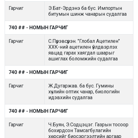
Гарчиг
Э.Бат-Эрдэнэ ба бус. Импортын
битумын шинж чанарын судалгаа
740 ## - НОМЫН ГАРЧИГ
Гарчиг
С.Пүрэвсүрэн. "Глобал Ацетилен"
ХХК-ний ацетилен үйлдвэрлэх
явцад гарах хаягдал шаарыг
ашиглах боломжийн судалгаа
740 ## - НОМЫН ГАРЧИГ
Гарчиг
Ж.Дугаржав. ба бус. Гумины
хүчлийн оптик чанар, биологийн
идэвхийн судалгаа
740 ## - НОМЫН ГАРЧИГ
Гарчиг
Ч.Буян, Э.Содцэцэг. Газрын тосоор
бохирдсон Тамсагбулагийн
хөрсийг биосэргээлтийн аргаар