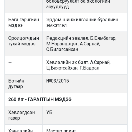
боловсруулалт ба экологийн
асуудлууд
Бага гарчгийн
Эрдэм шинжилгээний бүтээлийн
мэдээ
эмхэтгэл:
Оролцогчдын
Редакцийн зөвлөл. Б.Бямбагар,
тухай мэдээ
М.Наранцэцэг, А.Сарнай,
С.Билэгсайхан
--
Хэвлэлийн эх бэлт. А.Сарнай,
Ц.Баяртсайхан, Г.Бадрал
Ботийн
№03/2015
дугаар
260 ## - ГАРАЛТЫН МЭДЭЭ
Хэвлэгдсэн
УБ
газар
Хэвлэлийн
Мастер принт