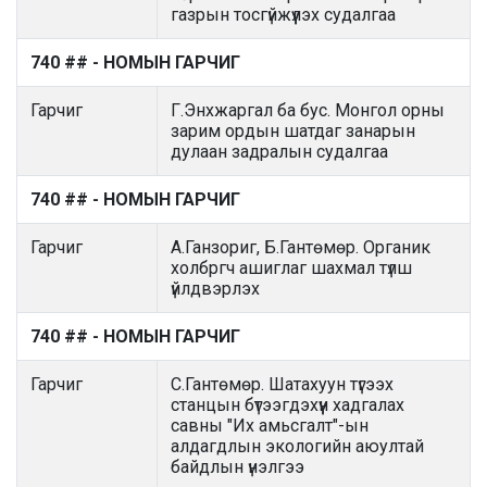
газрын тосгүйжүүлэх судалгаа
740 ## - НОМЫН ГАРЧИГ
Гарчиг
Г.Энхжаргал ба бус. Монгол орны
зарим ордын шатдаг занарын
дулаан задралын судалгаа
740 ## - НОМЫН ГАРЧИГ
Гарчиг
А.Ганзориг, Б.Гантөмөр. Органик
холбргч ашиглаг шахмал түлш
үйлдвэрлэх
740 ## - НОМЫН ГАРЧИГ
Гарчиг
С.Гантөмөр. Шатахуун түгээх
станцын бүтээгдэхүүн хадгалах
савны "Их амьсгалт"-ын
алдагдлын экологийн аюултай
байдлын үнэлгээ