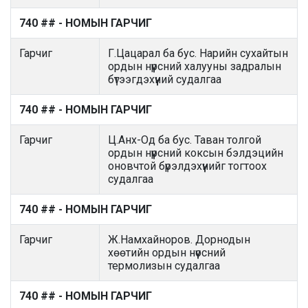
740 ## - НОМЫН ГАРЧИГ
Гарчиг
Г.Цацарал ба бус. Нарийн сухайтын
ордын нүүрсний халууны задралын
бүтээгдэхүүний судалгаа
740 ## - НОМЫН ГАРЧИГ
Гарчиг
Ц.Анх-Од ба бус. Таван толгой
ордын нүүрсний коксын бэлдэцийн
оновчтой бүрэлдэхүүнийг тогтоох
судалгаа
740 ## - НОМЫН ГАРЧИГ
Гарчиг
Ж.Намхайноров. Дорнодын
хөөтийн ордын нүүосний
термолизын судалгаа
740 ## - НОМЫН ГАРЧИГ