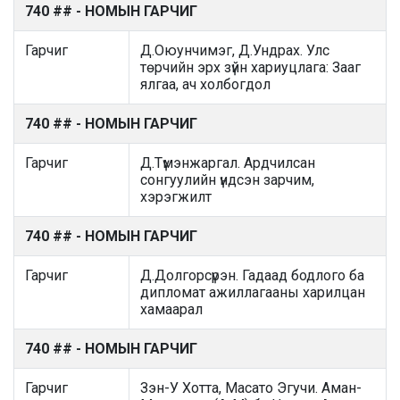
740 ## - НОМЫН ГАРЧИГ
Гарчиг
Д.Оюунчимэг, Д.Ундрах. Улс
төрчийн эрх зүйн хариуцлага: Зааг
ялгаа, ач холбогдол
740 ## - НОМЫН ГАРЧИГ
Гарчиг
Д.Түмэнжаргал. Ардчилсан
сонгуулийн үндсэн зарчим,
хэрэгжилт
740 ## - НОМЫН ГАРЧИГ
Гарчиг
Д.Долгорсүрэн. Гадаад бодлого ба
дипломат ажиллагааны харилцан
хамаарал
740 ## - НОМЫН ГАРЧИГ
Гарчиг
Зэн-У Хотта, Масато Эгучи. Аман-