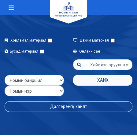
Хэвлэмэл материал
Цахим материал
Бусад материал
Онлайн сан
ХАЙХ
Дэлгэрэнгүй хайлт