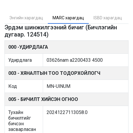
Энгийн харагдац
MARC харагдац
ISBD харагдац
Эрдэм шинжилгээний бичиг (Бичлэгийн
дугаар. 124514)
000 -УДИРДЛАГА
Удирдлага
03626nam a2200433 4500
003 - ХЯНАЛТЫН ТОО ТОДОРХОЙЛОГЧ
Код
MN-UlNUM
005 - БИЧИЛТ ХИЙСЭН ОГНОО
Тухайн
20241227113058.0
бичилтийг
бичсэн
засварласан