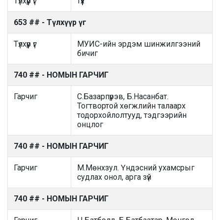
Түлхүүр үг
түүх
653 ## - Түлхүүр үг
Түлхүүр үг
МУИС-ийн эрдэм шинжилгээний
бичиг
740 ## - НОМЫН ГАРЧИГ
Гарчиг
С.Базарпүрэв, Б.Насанбат.
Тогтвортой хөгжлийн талаарх
тодорхойлолтууд, тэдгээрийн
онцлог
740 ## - НОМЫН ГАРЧИГ
Гарчиг
М.Мөнхзул. Үндэсний ухамсрыг
судлах онол, арга зүй
740 ## - НОМЫН ГАРЧИГ