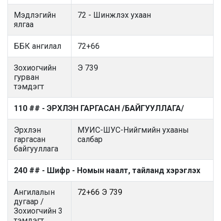
Мэдлэгийн
72 - Шинжлэх ухаан
ялгаа
ББК ангилал
72+66
Зохиогчийн
Э 739
гурван
тэмдэгт
110 ## - ЭРХЛЭН ГАРГАСАН /БАЙГУУЛЛАГА/
Эрхлэн
МУИС-ШУС-Нийгмийн ухааны
гаргасан
салбар
байгууллага
240 ## - Шифр - Номын наалт, тайланд хэрэглэх
Ангилалын
72+66 Э 739
дугаар /
Зохиогчийн 3
тэмдэгт