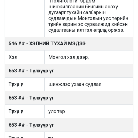
"Политологи" эрдэм
шинжилгээний бичгийн энэхүү
дугаарт тухайн салбарын
судлаачдын Монголын улс төрийн
түүхийн зарим эх сурвалжид хийсэн
судалгааны илтгэл өгүүллүүд оржээ.
546 ## - ХЭЛНИЙ ТУХАЙ МЭДЭЭ
Хэл
Монгол хэл дээр,
653 ## - Түлхүүр үг
Түлхүүр үг
шинжлэх ухаан судлал
653 ## - Түлхүүр үг
Түлхүүр үг
улс төр
653 ## - Түлхүүр үг