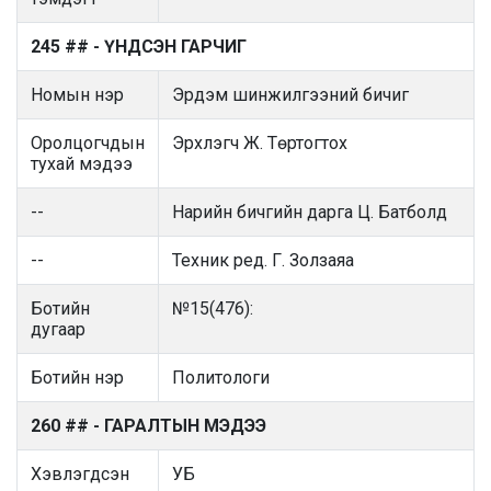
245 ## - ҮНДСЭН ГАРЧИГ
Номын нэр
Эрдэм шинжилгээний бичиг
Оролцогчдын
Эрхлэгч Ж. Төртогтох
тухай мэдээ
--
Нарийн бичгийн дарга Ц. Батболд
--
Техник ред. Г. Золзаяа
Ботийн
№15(476):
дугаар
Ботийн нэр
Политологи
260 ## - ГАРАЛТЫН МЭДЭЭ
Хэвлэгдсэн
УБ