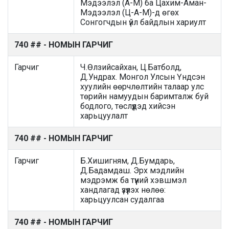
Мэдээлэл (А-М) ба Цахим-Аман-
Мэдээлэл (Ц-А-М)-д өгөх
Сонгогчдын үйл байдлын хариулт
740 ## - НОМЫН ГАРЧИГ
Гарчиг
Ч.Өлзийсайхан, Ц.Батболд,
Д.Ундрах. Монгол Улсын Үндсэн
хуулийн өөрчлөлтийн талаар улс
төрийн намуудын баримталж буй
бодлого, төслүүдэд хийсэн
харьцуулалт
740 ## - НОМЫН ГАРЧИГ
Гарчиг
Б.Хишигням, Д.Бумдарь,
Д.Бадамдаш. Эрх мэдлийн
мэдрэмж ба түүний хэвшмэл
хандлагад үзүүлэх нөлөө:
харьцуулсан судалгаа
740 ## - НОМЫН ГАРЧИГ