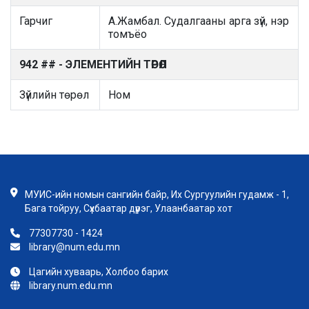
Гарчиг
А.Жамбал. Судалгааны арга зүй, нэр
томъёо
942 ## - ЭЛЕМЕНТИЙН ТӨРӨЛ
Зүйлийн төрөл
Ном
МУИС-ийн номын сангийн байр, Их Сургуулийн гудамж - 1,
Бага тойруу, Сүхбаатар дүүрэг, Улаанбаатар хот
77307730 - 1424
library@num.edu.mn
Цагийн хуваарь, Холбоо барих
library.num.edu.mn