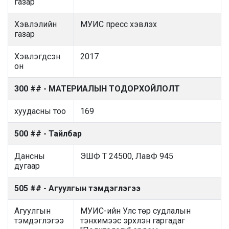
газар
Хэвлэлийн
МУИС пресс хэвлэх
газар
Хэвлэгдсэн
2017
он
300 ## - МАТЕРИАЛЫН ТОДОРХОЙЛОЛТ
хуудасны тоо
169
500 ## - Тайлбар
Дансны
ЭШФ Т 24500, ЛавФ 945
дугаар
505 ## - Агуулгын тэмдэглэгээ
Агуулгын
МУИС-ийн Улс төр судлалын
тэмдэглэгээ
тэнхимээс эрхлэн гаргадаг