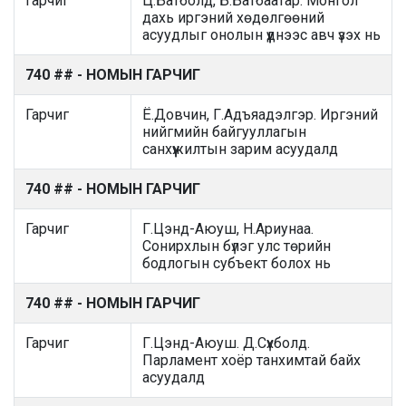
Гарчиг
Ц.Батболд, Б.Батбаатар. Монгол
дахь иргэний хөдөлгөөний
асуудлыг онолын үүднээс авч үзэх нь
740 ## - НОМЫН ГАРЧИГ
Гарчиг
Ё.Довчин, Г.Адъяадэлгэр. Иргэний
нийгмийн байгууллагын
санхүүжилтын зарим асуудалд
740 ## - НОМЫН ГАРЧИГ
Гарчиг
Г.Цэнд-Аюуш, Н.Ариунаа.
Сонирхлын бүлэг улс төрийн
бодлогын субъект болох нь
740 ## - НОМЫН ГАРЧИГ
Гарчиг
Г.Цэнд-Аюуш. Д.Сүхболд.
Парламент хоёр танхимтай байх
асуудалд