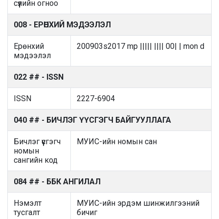
сүүлийн огноо
008 - ЕРӨНХИЙ МЭДЭЭЛЭЛ
Ерөнхий
200903s2017 mp ||||| |||| 00| | mon d
мэдээлэл
022 ## - ISSN
ISSN
2227-6904
040 ## - БИЧЛЭГ ҮҮСГЭГЧ БАЙГУУЛЛАГА
Бичлэг үүсгэгч
МУИС-ийн номын сан
номын
сангийн код
084 ## - ББК АНГИЛАЛ
Нэмэлт
МУИС-ийн эрдэм шинжилгээний
тусгалт
бичиг