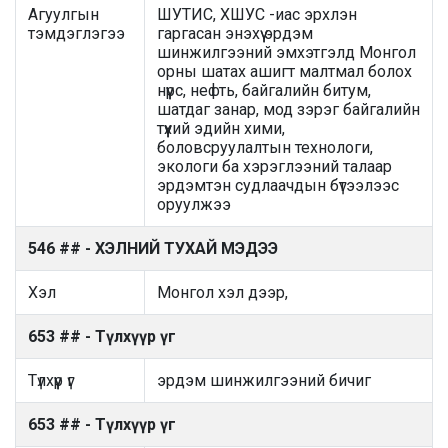
Агуулгын
ШУТИС, ХШУС -иас эрхлэн
тэмдэглэгээ
гаргасан энэхүү эрдэм
шинжилгээний эмхэтгэлд Монгол
орны шатах ашигт малтмал болох
нүүрс, нефть, байгалийн битум,
шатдаг занар, мод зэрэг байгалийн
түүхий эдийн хими,
боловсруулалтын технологи,
экологи ба хэрэглээний талаар
эрдэмтэн судлаачдын бүтээлээс
оруулжээ
546 ## - ХЭЛНИЙ ТУХАЙ МЭДЭЭ
Хэл
Монгол хэл дээр,
653 ## - Түлхүүр үг
Түлхүүр үг
эрдэм шинжилгээний бичиг
653 ## - Түлхүүр үг