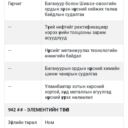
Гарчиг
Багануур болон Шивээ-овоогийн
ордын хүрэн нүүрсний хийжих төлөв
байдлын судалгаа
--
Түүхий нефтийг ректификациар
нэрэх үеийн тооцооны зарим
асуудлууд
--
Нүүрсийг метанжуулах технологийн
өнөөгийн байдал
--
Багануурын ордын нүүрсний химийн
шинж чанарын судалгаа
--
Улаанбаатар хотын хөрсний
хортой, хүнд металлын агуулгад
нүүрсний үзүүлэх нөлөөлөл
942 ## - ЭЛЕМЕНТИЙН ТӨРӨЛ
Зүйлийн төрөл
Ном