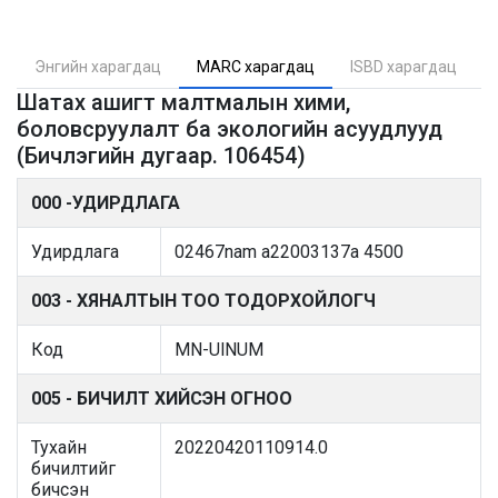
Энгийн харагдац
MARC харагдац
ISBD харагдац
Шатах ашигт малтмалын хими,
боловсруулалт ба экологийн асуудлууд
(Бичлэгийн дугаар. 106454)
000 -УДИРДЛАГА
Удирдлага
02467nam a22003137a 4500
003 - ХЯНАЛТЫН ТОО ТОДОРХОЙЛОГЧ
Код
MN-UlNUM
005 - БИЧИЛТ ХИЙСЭН ОГНОО
Тухайн
20220420110914.0
бичилтийг
бичсэн