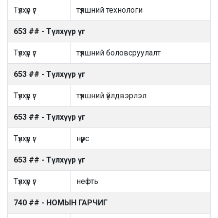
Түлхүүр үг
түлшний технологи
653 ## - Түлхүүр үг
Түлхүүр үг
түлшний боловсруулалт
653 ## - Түлхүүр үг
Түлхүүр үг
түлшний үйлдвэрлэл
653 ## - Түлхүүр үг
Түлхүүр үг
нүүрс
653 ## - Түлхүүр үг
Түлхүүр үг
нефть
740 ## - НОМЫН ГАРЧИГ