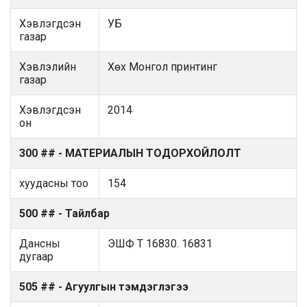
Хэвлэгдсэн
УБ
газар
Хэвлэлийн
Хөх Монгол принтинг
газар
Хэвлэгдсэн
2014
он
300 ## - МАТЕРИАЛЫН ТОДОРХОЙЛОЛТ
хуудасны тоо
154
500 ## - Тайлбар
Дансны
ЭШФ Т 16830. 16831
дугаар
505 ## - Агуулгын тэмдэглэгээ