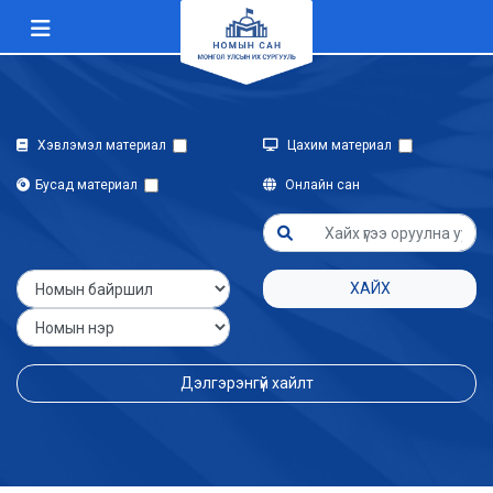
Хэвлэмэл материал
Цахим материал
Бусад материал
Онлайн сан
ХАЙХ
Дэлгэрэнгүй хайлт