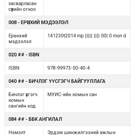
засварласан
сүүлийн огноо
008 - ЕРӨНХИЙ МЭДЭЭЛЭЛ
Ерөнхий
141230t2014 mp ||||| |||| 00| 0 mon d
мэдээлэл
020 ## - ISBN
ISBN
978-99973-50-40-4
040 ## - БИЧЛЭГ ҮҮСГЭГЧ БАЙГУУЛЛАГА
Бичлэг үүсгэгч
МУИС-ийн номын сан
номын
сангийн код
084 ## - ББК АНГИЛАЛ
Нэмэлт
Эрдэм шинжилгээний ажлын