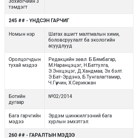
Зохиогчийн 3
тэмдэгт
245 ## - ҮНДСЭН ГАРЧИГ
Номын нэр
Шатах ашигт малтмалын хими,
боловсруулалт ба экологийн
асуудлууд
Оролцогчдын
Редакцийн зөвл. Б.Бямбагар,
тухай мэдээ
М.Наранцэцэг, Н.Баттулга,
Э.Энхцэцэг, Д.Хандмаа; Эх бэлт.
Э.Бат-Эрдэнэ, Б.Тунгалагтамир,
Ч.Гүнчин, Х.Серикжан
Ботийн
№02/2014
дугаар
Бага гарчгийн
Эрдэм шинжилгээний бага
мэдээ
хурлын эмхэтгэл:
260 ## - ГАРАЛТЫН МЭДЭЭ