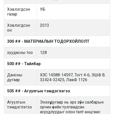
Хэвлэгдсэн
УБ
газар
Хэвлэгдсэн
2013
он
300 ## - МАТЕРИАЛЫН ТОДОРХОЙЛОЛТ
хуудасны тоо
128
500 ## - Тайлбар
Дансны
ХЗС 14588-14597, Тогт 4-6, ЭШФ Б
дугаар
32424-32425, ЛавФ 1126
505 ## - Агуулгын тэмдэглэгээ
Агуулгын
Энэхүү дугаар нь эрх зүйн салбарын
тэмдэглэгээ
орчин үеийн тулгамдсан
асуудлуудыг олон талт өнцгөөс