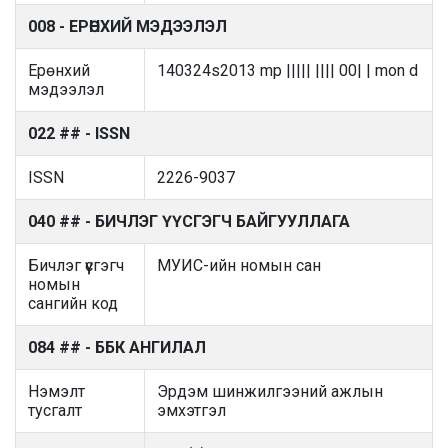
008 - ЕРӨНХИЙ МЭДЭЭЛЭЛ
Ерөнхий
140324s2013 mp ||||| |||| 00| | mon d
мэдээлэл
022 ## - ISSN
ISSN
2226-9037
040 ## - БИЧЛЭГ ҮҮСГЭГЧ БАЙГУУЛЛАГА
Бичлэг үүсгэгч
МУИС-ийн номын сан
номын
сангийн код
084 ## - ББК АНГИЛАЛ
Нэмэлт
Эрдэм шинжилгээний ажлын
тусгалт
эмхэтгэл