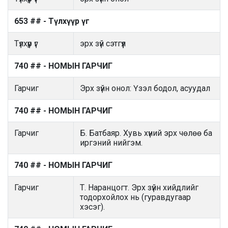
653 ## - Түлхүүр үг
Түлхүүр үг
эрх зүй сэтгүүл
740 ## - НОМЫН ГАРЧИГ
Гарчиг
Эрх зүйн онол: Үзэл бодол, асуудал
740 ## - НОМЫН ГАРЧИГ
Гарчиг
Б. Батбаяр. Хувь хүний эрх чөлөө ба
иргэний нийгэм.
740 ## - НОМЫН ГАРЧИГ
Гарчиг
Т. Наранцогт. Эрх зүйн хийдлийг
тодорхойлох нь (гуравдугаар
хэсэг).