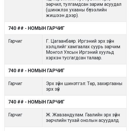
зөрчил, тулгамдсан зарим асуудал
(шинжлэх ухааны бүтээлийн
жишээн дээр).
740 ## - НОМЫН ГАРЧИГ
Гарчиг
Г. Цагаанбаяр. Иргэний эрх зүйн
хэлцлийг хамгаалах суурь зарчим
Монгол Улсын Иргэний хуульд
хэрхэн тусгагдсан талаар.
740 ## - НОМЫН ГАРЧИГ
Гарчиг
Эрх зүйн шинэтгэл: Төр, захиргааны
эрх зүй
740 ## - НОМЫН ГАРЧИГ
Гарчиг
Ж. Жавзандулам. Гаалийн эрх зүйн
зөрчлийн тухай онолын асуудалд.