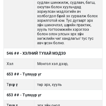
судлан шинжилж, судлаач, багш,
оюутан болон хуульчдад
зориулсан мэдлэгийн ач
холбогдол бүхий эх сурвалж болох
зорилготой юм. Тус дугаарт эрх
зүйн шинэчлэл, шүүхийн практик,
хууль тогтоомжийн хэрэглээ
болон олон улсын эрх зүйн
хөгжлийн чиг хандлагыг тус тус
авч үзсэн болно.
546 ## - ХЭЛНИЙ ТУХАЙ МЭДЭЭ
Хэл
Монгол хэл дээр,
653 ## - Түлхүүр үг
Түлхүүр үг
төр эрх, хууль
653 ## - Түлхүүр үг
Түлхүүр үг
эрх зүйн онол