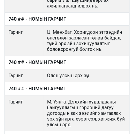
баримтлал шүүн шийдвэрлэх
ажиллагаанд илрэх нь.
740 ## - НОМЫН ГАРЧИГ
Гарчиг
Ц. Мөнхбат. Хоригдсон этгээдийн
өлсгөлөн зарласан төлөв байдал,
түүний эрх зүйн зохицуулалтыг
боловсронгуй болгох нь.
740 ## - НОМЫН ГАРЧИГ
Гарчиг
Олон улсын эрх зүй
740 ## - НОМЫН ГАРЧИГ
Гарчиг
М. Уянга. Дэлхийн худалдааны
байгууллагын гэрээний дагуу
дотоодын зах зээлийг хамгаалах
эрх зүйн арга хэрэгсэл: хөгжиж буй
улсын эрх.