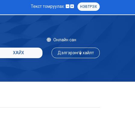
Текст томруулах:
НЭВТРЭХ
Онлайн сан
ХАЙХ
Дэлгэрэнгүй хайлт