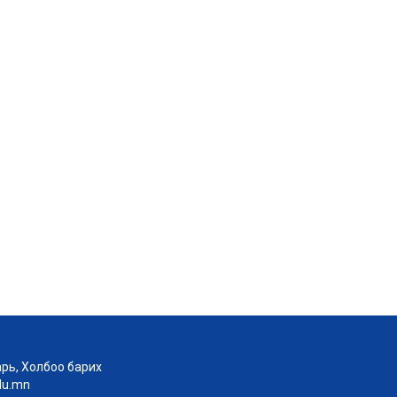
рь, Холбоо барих
edu.mn