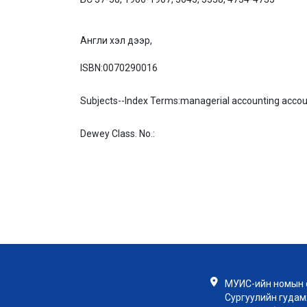
Англи хэл дээр,
ISBN:
0070290016
Subjects--Index Terms:
managerial accounting acc
Dewey Class. No.:
МУИС-ийн номын с
Сургуулийн гудамж