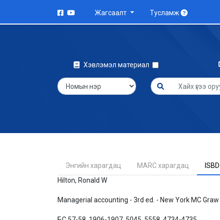
Жагсаалт
Тусламж
Хэвлэмэл материал
Энгийн харагдац
MARC харагдац
ISBD
Hilton, Ronald W
Managerial accounting - 3rd ed. - New York MC Graw Hill 
БС 57-58, 1906-1907, 5045, 5558, 4734-4735