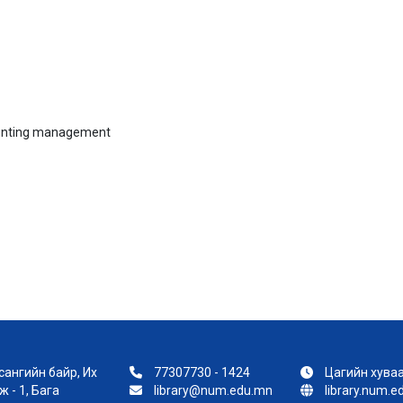
ounting management
ангийн байр, Их
77307730 - 1424
Цагийн хуваа
 - 1, Бага
library@num.edu.mn
library.num.