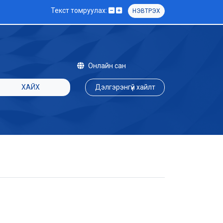
Текст томруулах:
НЭВТРЭХ
Онлайн сан
ХАЙХ
Дэлгэрэнгүй хайлт