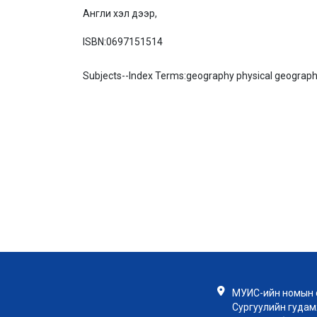
Англи хэл дээр,
ISBN:
0697151514
Subjects--Index Terms:
geography physical geograph
МУИС-ийн номын с
Сургуулийн гудамж