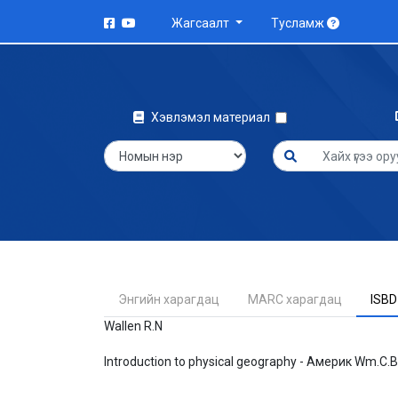
Жагсаалт
Тусламж
Хэвлэмэл материал
Энгийн харагдац
MARC харагдац
ISBD
Wallen R.N
Introduction to physical geography - Америк Wm.C.B