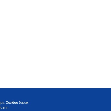
рь, Холбоо барих
edu.mn