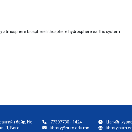
y atmosphere biosphere lithosphere hydrosphere earth's system
ангийн байр, Их
77307730 - 1424
Цагийн хуваа
 - 1, Бага
library@num.edu.mn
library.num.