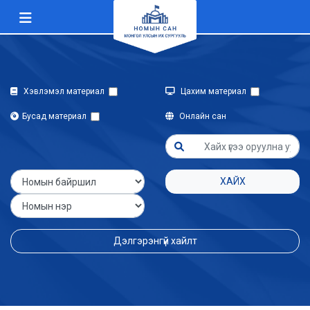
Хэвлэмэл материал
Цахим материал
Бусад материал
Онлайн сан
ХАЙХ
Дэлгэрэнгүй хайлт