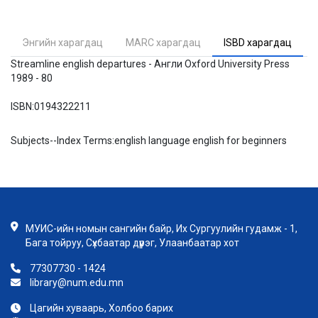
Энгийн харагдац
MARC харагдац
ISBD харагдац
Streamline english departures - Англи Oxford University Press
1989 - 80
ISBN:
0194322211
Subjects--Index Terms:
english language english for beginners
МУИС-ийн номын сангийн байр, Их Сургуулийн гудамж - 1,
Бага тойруу, Сүхбаатар дүүрэг, Улаанбаатар хот
77307730 - 1424
library@num.edu.mn
Цагийн хуваарь, Холбоо барих