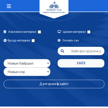
Хэвлэмэл материал
Цахим материал
Бусад материал
Онлайн сан
ХАЙХ
Дэлгэрэнгүй хайлт