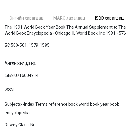
Энгийн харагдац
MARC харагдац
ISBD харагдац
The 1991 World Book Year Book The Annual Supplement to The
World Book Encyclopedia - Chicago, IL World Book, Inc 1991 - 576
БС 500-501, 1579-1585
Англи хэл дээр,
ISBN:
0716604914
ISSN:
Subjects--Index Terms:
reference book world book year book
encyclopedia
Dewey Class. No.: