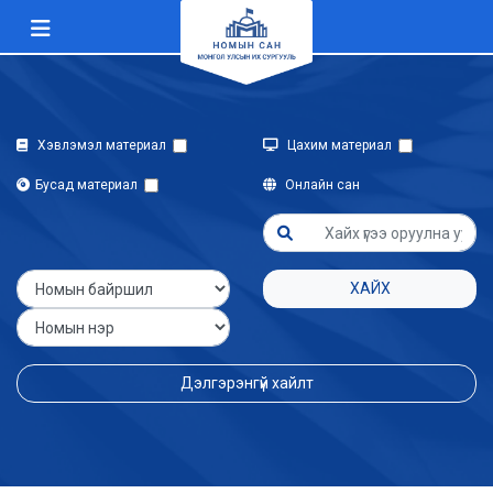
Хэвлэмэл материал
Цахим материал
Бусад материал
Онлайн сан
ХАЙХ
Дэлгэрэнгүй хайлт