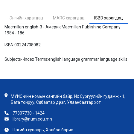
Энгийн харагдац
MARC харагдац
ISBD харагдац
Macmillan english-3 - Америк Macmillan Publishing Company
1984 - 186
ISBN:
00224708082
Subjects--Index Terms:
english language grammar language skills
МУИС-ийн номын сангийн байр, Их Сургуулийн гудамж - 1,
Бага тойруу, Сүхбаатар дүүрэг, Улаанбаатар хот
77307730 - 1424
library@num.edu.mn
Цагийн хуваарь, Холбоо барих