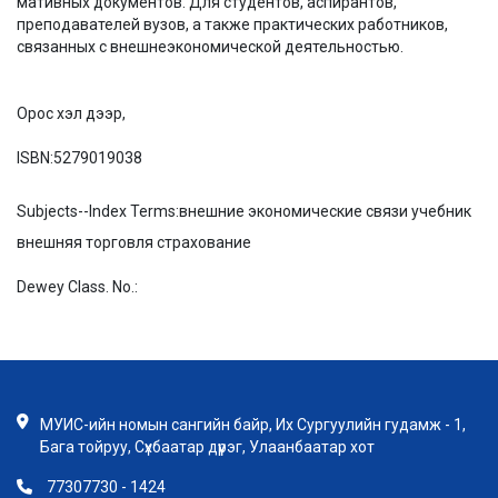
мативных документов. Для студентов, аспирантов,
преподавателей вузов, а также практических работников,
связанных с внешнеэкономической деятельностью.
Орос хэл дээр,
ISBN:
5279019038
Subjects--Index Terms:
внешние экономические связи учебник
внешняя торговля страхование
Dewey Class. No.:
МУИС-ийн номын сангийн байр, Их Сургуулийн гудамж - 1,
Бага тойруу, Сүхбаатар дүүрэг, Улаанбаатар хот
77307730 - 1424