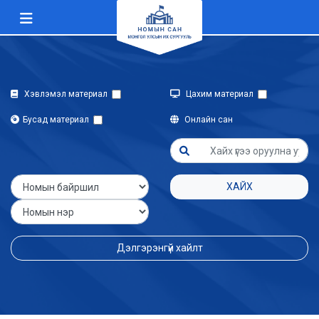
Хэвлэмэл материал
Цахим материал
Бусад материал
Онлайн сан
ХАЙХ
Дэлгэрэнгүй хайлт