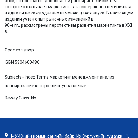
этом, он постоянно дополняет и расширяет список тем,
которые охватывает маркетинг - эта совершенно нетипичная
и едва ли не каждодневно изменяющаяся наука. В настоящем
издании учтен опыт рыночных изменений в
90-е гг., рассмотрены перспективы развития маркетинга в ХХІ
в.
Орос хэл дээр,
ISBN:
5804600486
Subjects--Index Terms:
маркетинг менеджмент анализ
планирование контроллинг управление
Dewey Class. No.:
МУИС-ийн номын сангийн байр, Их Сургуулийн гудамж - 1,