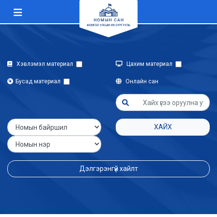
Хэвлэмэл материал
Цахим материал
Бусад материал
Онлайн сан
ХАЙХ
Дэлгэрэнгүй хайлт