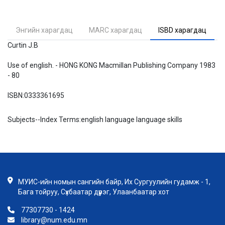
Энгийн харагдац
MARC харагдац
ISBD харагдац
Curtin J.B
Use of english. - HONG KONG Macmillan Publishing Company 1983
- 80
ISBN:
0333361695
Subjects--Index Terms:
english language language skills
МУИС-ийн номын сангийн байр, Их Сургуулийн гудамж - 1,
Бага тойруу, Сүхбаатар дүүрэг, Улаанбаатар хот
77307730 - 1424
library@num.edu.mn