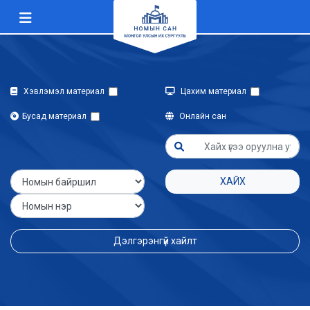
Хэвлэмэл материал
Цахим материал
Бусад материал
Онлайн сан
ХАЙХ
Дэлгэрэнгүй хайлт