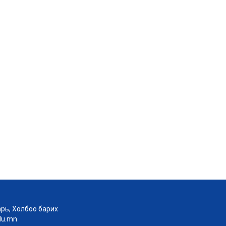
рь, Холбоо барих
edu.mn