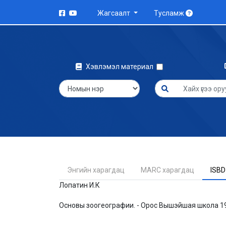
Жагсаалт
Тусламж
Хэвлэмэл материал
Энгийн харагдац
MARC харагдац
ISBD
Лопатин И.К
Основы зоогеографии. - Орос Вышэйшая школа 19