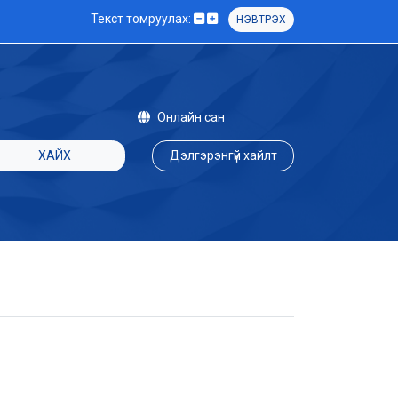
Текст томруулах:
НЭВТРЭХ
Онлайн сан
ХАЙХ
Дэлгэрэнгүй хайлт