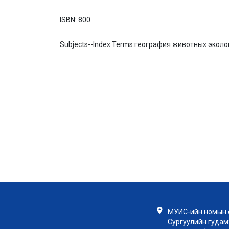
ISBN:
800
Subjects--Index Terms:
география животных эколо
МУИС-ийн номын с
Сургуулийн гудамж