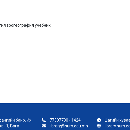
гия зоогеография учебник
ангийн байр, Их
77307730 - 1424
Цагийн хуваа
 - 1, Бага
library@num.edu.mn
library.num.