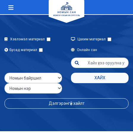
Хэвлэмэл материал
Цахим материал
Бусад материал
Онлайн сан
ХАЙХ
Дэлгэрэнгүй хайлт