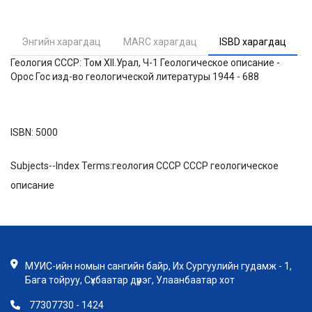
Энгийн харагдац
MARC харагдац
ISBD харагдац
Геология СССР: Том XII.Урал, Ч-1 Геологическое описание -
Орос Гос изд-во геологической литературы 1944 - 688
ISBN:
5000
Subjects--Index Terms:
геология СССР СССР геологическое
описание
МУИС-ийн номын сангийн байр, Их Сургуулийн гудамж - 1,
Бага тойруу, Сүхбаатар дүүрэг, Улаанбаатар хот
77307730 - 1424