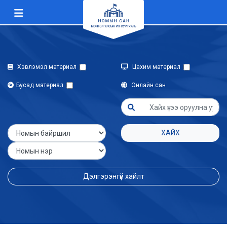
Хэвлэмэл материал
Цахим материал
Бусад материал
Онлайн сан
ХАЙХ
Дэлгэрэнгүй хайлт