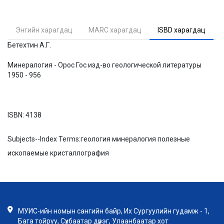
Энгийн харагдац
MARC харагдац
ISBD харагдац
Бетехтин А.Г.
Минералогия - Орос Гос изд-во геологической литературы
1950 - 956
ISBN:
4138
Subjects--Index Terms:
геология минералогия полезные
ископаемые кристаллография
МУИС-ийн номын сангийн байр, Их Сургуулийн гудамж - 1,
Бага тойруу, Сүхбаатар дүүрэг, Улаанбаатар хот