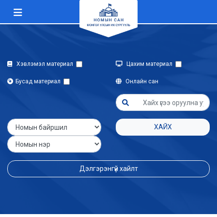
Хэвлэмэл материал
Цахим материал
Бусад материал
Онлайн сан
ХАЙХ
Дэлгэрэнгүй хайлт