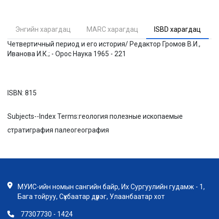
Энгийн харагдац
MARC харагдац
ISBD харагдац
Четвертичный период и его история/ Редактор Громов В.И.,
Иванова И.К.; - Орос Наука 1965 - 221
ISBN:
815
Subjects--Index Terms:
геология полезные ископаемые
стратиграфия палеогеография
МУИС-ийн номын сангийн байр, Их Сургуулийн гудамж - 1,
Бага тойруу, Сүхбаатар дүүрэг, Улаанбаатар хот
77307730 - 1424