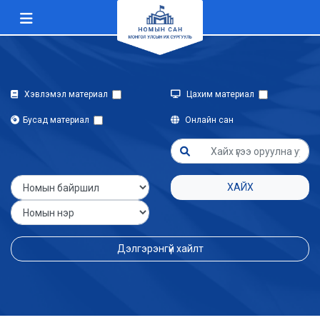
Хэвлэмэл материал
Цахим материал
Бусад материал
Онлайн сан
ХАЙХ
Дэлгэрэнгүй хайлт