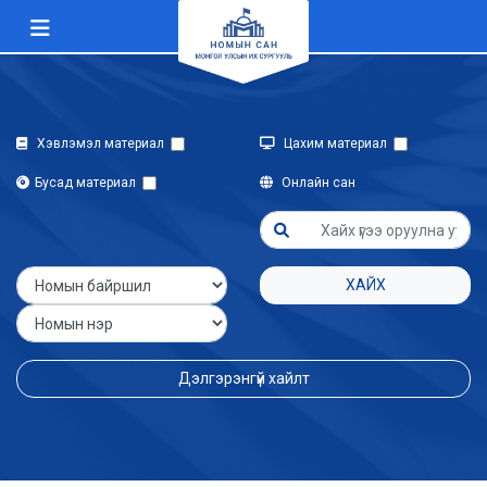
Хэвлэмэл материал
Цахим материал
Бусад материал
Онлайн сан
ХАЙХ
Дэлгэрэнгүй хайлт