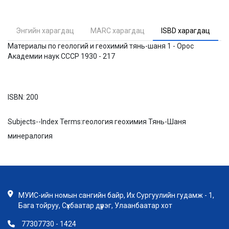
Энгийн харагдац
MARC харагдац
ISBD харагдац
Материалы по геологий и геохимий тянь-шаня 1 - Орос
Академии наук СССР 1930 - 217
ISBN:
200
Subjects--Index Terms:
геология геохимия Тянь-Шаня
минералогия
МУИС-ийн номын сангийн байр, Их Сургуулийн гудамж - 1,
Бага тойруу, Сүхбаатар дүүрэг, Улаанбаатар хот
77307730 - 1424